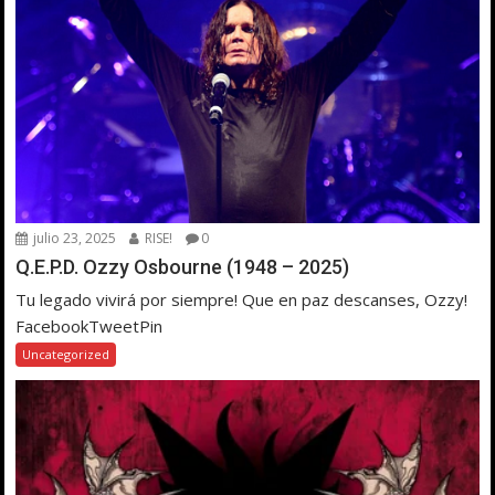
julio 23, 2025
RISE!
0
Q.E.P.D. Ozzy Osbourne (1948 – 2025)
Tu legado vivirá por siempre! Que en paz descanses, Ozzy!
FacebookTweetPin
Uncategorized