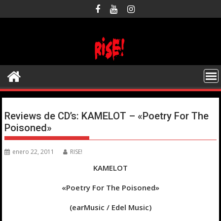
Saltar
al
contenido
Reviews de CD’s: KAMELOT – «Poetry For The
Poisoned»
enero 22, 2011
RISE!
KAMELOT
«Poetry For The Poisoned»
(earMusic / Edel Music)