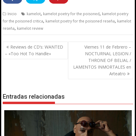
,
,
Inicio
kamelot
kamelot poetry for the poisoned
kamelot poetry
,
,
for the poisoned critica
kamelot poetry for the poisoned reseña
kamelot
,
reseña
kamelot review
Navegación
Reviews de CD’s: WANTED
Viernes 11 de Febrero –
de
– «Too Hot To Handle»
NOCTURNAL LEGION /
entradas
THRONE OF BELIAL /
LAMENTOS INMORTALES en
Arteatro
Entradas relacionadas