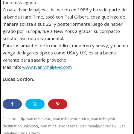
tono más agudo.
Croata, Ivan Mihaljevic, ha nacido en 1986 y ha sido parte de
la banda Hard Time, tocó con Paul Gilbert, cosa que hizo de
manera solista a sus 22, y posteriormente luego de haber
girado por Europa, fue a New York a grabar su compacto
solista casi todo instrumental.
Para los amantes de lo melódico, moderno y heavy, y que no
venga de lugares típicos como USA y UK, es una buena
variante para sacarle provecho.
Más info:
www.IvanMihaljevic.com
Lucas Gordon.
,
,
Inicio
ivan mihaljevic
ivan mihaljevic critica
ivan mihaljevic
,
,
,
destination unknown
ivan mihaljevic reseña
ivan mihaljevic review
ivan
mihaljevic side effects