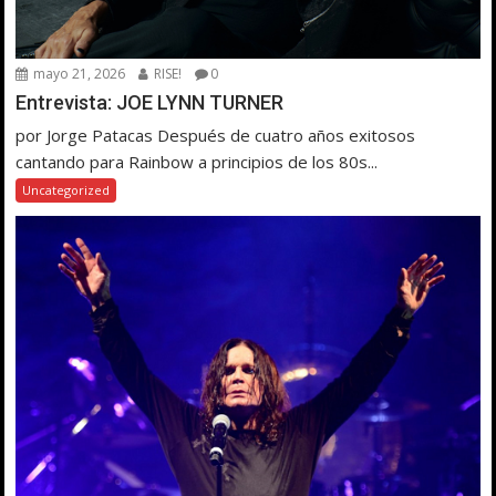
mayo 21, 2026
RISE!
0
Entrevista: JOE LYNN TURNER
por Jorge Patacas Después de cuatro años exitosos
cantando para Rainbow a principios de los 80s...
Uncategorized