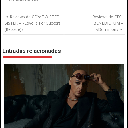
Navegación
Reviews de CD’s: TWISTED
Reviews de CD’s:
de
SISTER – «Love Is For Suckers
BENEDICTUM –
entradas
(Reissue)»
«Dominion»
Entradas relacionadas