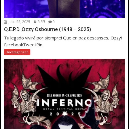
julio 23, 2025
RISE!
0
Q.E.P.D. Ozzy Osbourne (1948 – 2025)
Tu legado vivirá por siempre! Que en paz descanses, Ozzy!
FacebookTweetPin
Uncategorized