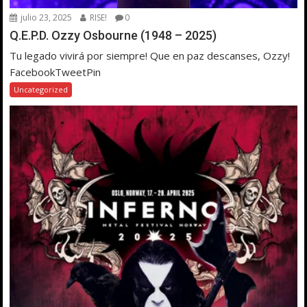
julio 23, 2025
RISE!
0
Q.E.P.D. Ozzy Osbourne (1948 – 2025)
Tu legado vivirá por siempre! Que en paz descanses, Ozzy!
FacebookTweetPin
Uncategorized