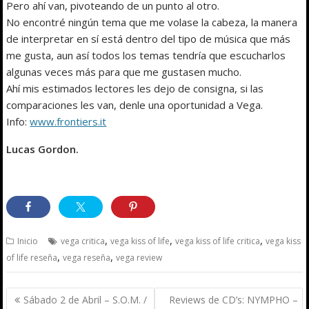
Pero ahí van, pivoteando de un punto al otro.
No encontré ningún tema que me volase la cabeza, la manera
de interpretar en sí está dentro del tipo de música que más
me gusta, aun así todos los temas tendría que escucharlos
algunas veces más para que me gustasen mucho.
Ahí mis estimados lectores les dejo de consigna, si las
comparaciones les van, denle una oportunidad a Vega.
Info:
www.frontiers.it
Lucas Gordon.
,
,
,
Inicio
vega critica
vega kiss of life
vega kiss of life critica
vega kiss
,
,
of life reseña
vega reseña
vega review
Navegación
Sábado 2 de Abril – S.O.M. /
Reviews de CD’s: NYMPHO –