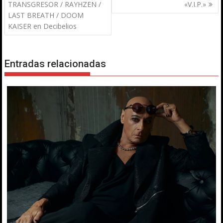
de
TRANSGRESOR / RAYHZEN /
«V.I.P.»
entradas
LAST BREATH / DOOM
KAISER en Decibelios
Entradas relacionadas