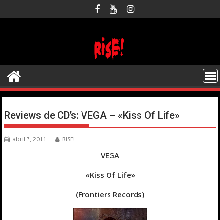
Saltar
al
contenido
Reviews de CD’s: VEGA – «Kiss Of Life»
abril 7, 2011
RISE!
VEGA
«Kiss Of Life»
(Frontiers Records)