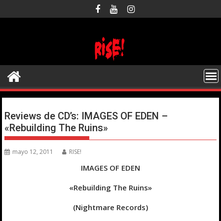
Saltar
al
contenido
Reviews de CD’s: IMAGES OF EDEN –
«Rebuilding The Ruins»
mayo 12, 2011
RISE!
IMAGES OF EDEN
«Rebuilding The Ruins»
(Nightmare Records)