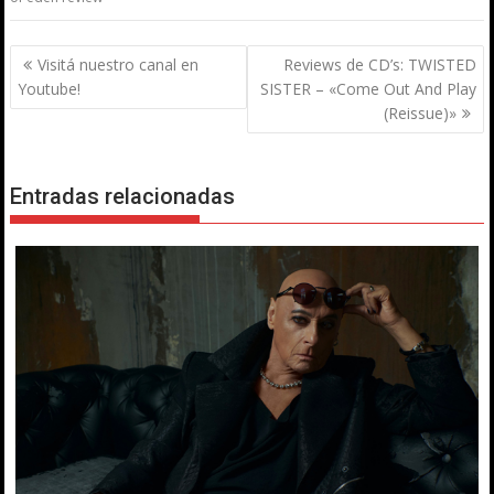
Navegación
Visitá nuestro canal en
Reviews de CD’s: TWISTED
de
Youtube!
SISTER – «Come Out And Play
entradas
(Reissue)»
Entradas relacionadas