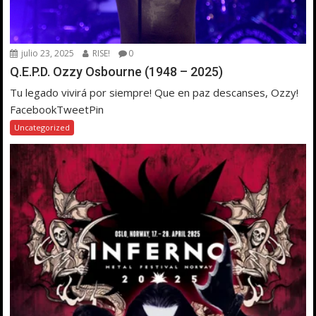
julio 23, 2025
RISE!
0
Q.E.P.D. Ozzy Osbourne (1948 – 2025)
Tu legado vivirá por siempre! Que en paz descanses, Ozzy!
FacebookTweetPin
Uncategorized