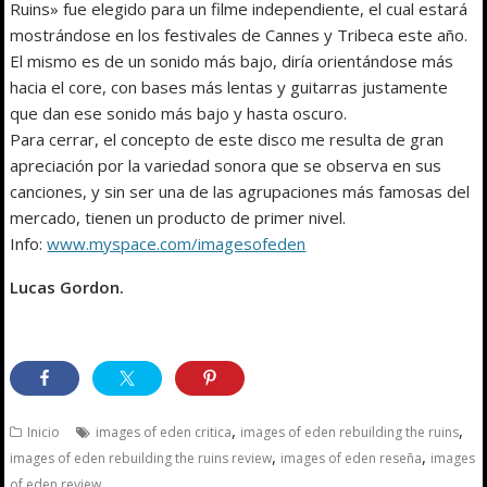
Ruins» fue elegido para un filme independiente, el cual estará
mostrándose en los festivales de Cannes y Tribeca este año.
El mismo es de un sonido más bajo, diría orientándose más
hacia el core, con bases más lentas y guitarras justamente
que dan ese sonido más bajo y hasta oscuro.
Para cerrar, el concepto de este disco me resulta de gran
apreciación por la variedad sonora que se observa en sus
canciones, y sin ser una de las agrupaciones más famosas del
mercado, tienen un producto de primer nivel.
Info:
www.myspace.com/imagesofeden
Lucas Gordon.
,
,
Inicio
images of eden critica
images of eden rebuilding the ruins
,
,
images of eden rebuilding the ruins review
images of eden reseña
images
of eden review