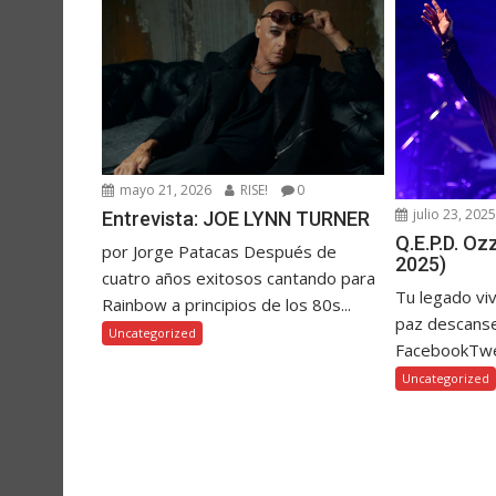
mayo 21, 2026
RISE!
0
julio 23, 202
Entrevista: JOE LYNN TURNER
Q.E.P.D. O
por Jorge Patacas Después de
2025)
cuatro años exitosos cantando para
Tu legado vi
Rainbow a principios de los 80s...
paz descanse
Uncategorized
FacebookTw
Uncategorized