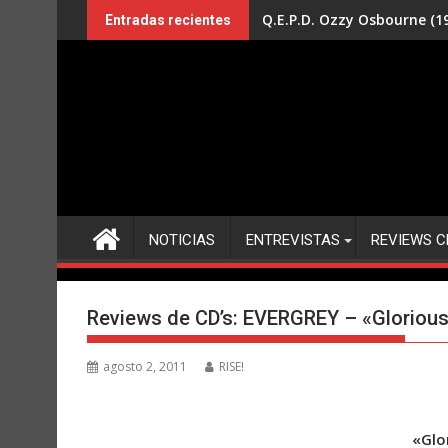
Saltar
Q.E.P.D. Ozzy Osbourne (19
Entradas recientes
al
contenido
NOTICIAS
ENTREVISTAS
REVIEWS C
Reviews de CD’s: EVERGREY – «Glorious 
agosto 2, 2011
RISE!
«Glo