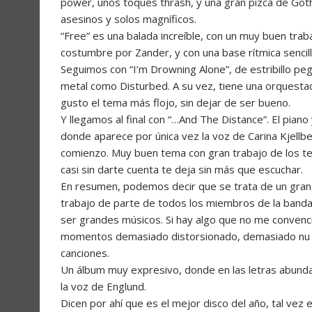
power, unos toques thrash, y una gran pizca de Gothe
asesinos y solos magníficos.
“Free” es una balada increíble, con un muy buen tra
costumbre por Zander, y con una base rítmica sencil
Seguimos con “I’m Drowning Alone”, de estribillo pe
metal como Disturbed. A su vez, tiene una orquestac
gusto el tema más flojo, sin dejar de ser bueno.
Y llegamos al final con “…And The Distance”. El pian
donde aparece por única vez la voz de Carina Kjellb
comienzo. Muy buen tema con gran trabajo de los t
casi sin darte cuenta te deja sin más que escuchar.
En resumen, podemos decir que se trata de un gran 
trabajo de parte de todos los miembros de la ban
ser grandes músicos. Si hay algo que no me convenció
momentos demasiado distorsionado, demasiado nu me
canciones.
Un álbum muy expresivo, donde en las letras abunda 
la voz de Englund.
Dicen por ahí que es el mejor disco del año, tal v