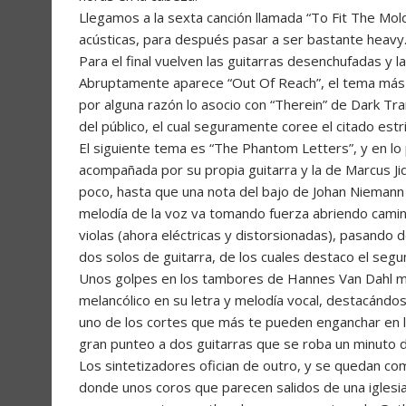
Llegamos a la sexta canción llamada “To Fit The Mold”
acústicas, para después pasar a ser bastante heavy
Para el final vuelven las guitarras desenchufadas y 
Abruptamente aparece “Out Of Reach”, el tema más cor
por alguna razón lo asocio con “Therein” de Dark Tr
del público, el cual seguramente coree el citado estr
El siguiente tema es “The Phantom Letters”, y en lo
acompañada por su propia guitarra y la de Marcus Ji
poco, hasta que una nota del bajo de Johan Niemann m
melodía de la voz va tomando fuerza abriendo camin
violas (ahora eléctricas y distorsionadas), pasando 
dos solos de guitarra, de los cuales destaco el seg
Unos golpes en los tambores de Hannes Van Dahl ma
melancólico en su letra y melodía vocal, destacándo
uno de los cortes que más te pueden enganchar en l
gran punteo a dos guitarras que se roba un minuto de
Los sintetizadores ofician de outro, y se quedan co
donde unos coros que parecen salidos de una iglesi