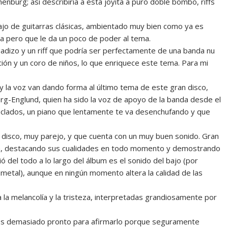
nburg; así describiría a esta joyita a puro doble bombo, riffs
bajo de guitarras clásicas, ambientado muy bien como ya es
la pero que le da un poco de poder al tema.
gadizo y un riff que podría ser perfectamente de una banda nu
ión y un coro de niños, lo que enriquece este tema. Para mi
o y la voz van dando forma al último tema de este gran disco,
erg-Englund, quien ha sido la voz de apoyo de la banda desde el
eclados, un piano que lentamente te va desenchufando y que
disco, muy parejo, y que cuenta con un muy buen sonido. Gran
da, destacando sus cualidades en todo momento y demostrando
 del todo a lo largo del álbum es el sonido del bajo (por
tal), aunque en ningún momento altera la calidad de las
la melancolía y la tristeza, interpretadas grandiosamente por
ez es demasiado pronto para afirmarlo porque seguramente