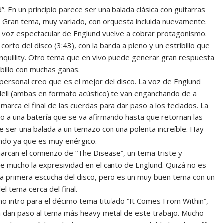
. En un principio parece ser una balada clásica con guitarras
. Gran tema, muy variado, con orquesta incluida nuevamente.
la voz espectacular de Englund vuelve a cobrar protagonismo.
to del disco (3:43), con la banda a pleno y un estribillo que
anquillity. Otro tema que en vivo puede generar gran respuesta
ibillo con muchas ganas.
 personal creo que es el mejor del disco. La voz de Englund
dell (ambas en formato acústico) te van enganchando de a
arca el final de las cuerdas para dar paso a los teclados. La
o a una batería que se va afirmando hasta que retornan las
de ser una balada a un temazo con una polenta increíble. Hay
undo ya que es muy enérgico.
rcan el comienzo de “The Disease”, un tema triste y
se mucho la expresividad en el canto de Englund. Quizá no es
a primera escucha del disco, pero es un muy buen tema con un
l tema cerca del final.
mo intro para el décimo tema titulado “It Comes From Within”,
a dan paso al tema más heavy metal de este trabajo. Mucho