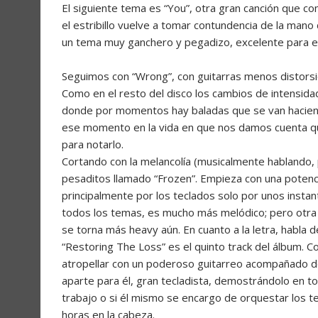
El siguiente tema es “You”, otra gran canción que co
el estribillo vuelve a tomar contundencia de la man
un tema muy ganchero y pegadizo, excelente para el
Seguimos con “Wrong”, con guitarras menos distorsi
Como en el resto del disco los cambios de intensid
donde por momentos hay baladas que se van haciendo
ese momento en la vida en que nos damos cuenta q
para notarlo.
Cortando con la melancolía (musicalmente hablando, 
pesaditos llamado “Frozen”. Empieza con una potenc
principalmente por los teclados solo por unos instant
todos los temas, es mucho más melódico; pero otra v
se torna más heavy aún. En cuanto a la letra, habla d
“Restoring The Loss” es el quinto track del álbum. 
atropellar con un poderoso guitarreo acompañado de
aparte para él, gran tecladista, demostrándolo en to
trabajo o si él mismo se encargo de orquestar los te
horas en la cabeza.