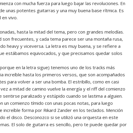
mienza con mucha fuerza para luego bajar las revoluciones. En
o de unas potentes guitarras y una muy buena base rítmica. Es
 en vivo.
onadas, hasta la mitad del tema, pero con grandes melodías.
ad son frecuentes, y cada tema parece ser una montaña rusa,
 heavy y viceversa. La letra es muy buena, y se refiere a
ue estábamos equivocados, y que precisamos quedar solos
porque en la letra sigue) tenemos uno de los tracks más
ia increíble hasta los primeros versos, que son acompañados
es para volver a ser una bomba. El estribillo, como en casi
ez a mitad de camino vuelve la energía y el riff del comienzo
e sentirse paralizado y estúpido cuando se lastima a alguien.
Con un comienzo tímido con unas pocas notas, para luego
 increíble forma por Rikard Zander en los teclados. Mención
do el disco. Desconozco si se utilizó una orquesta en este
mas. El solo de guitarra es sencillo, pero te puede quedar por