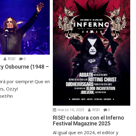
5
RISE!
0
zzy Osbourne (1948 –
virá por siempre! Que en
s, Ozzy!
eetPin
marzo 16, 2025
RISE!
0
RISE! colabora con el Inferno
Festival Magazine 2025
Al igual que en 2024, el editor y