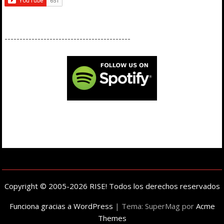
------------------------------------------
Copyright © 2005-2026 RISE! Todos los derechos reservados
Funciona gracias a WordPress
|
Tema: SuperMag por
Acme
Themes