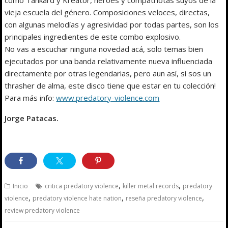
vieja escuela del género. Composiciones veloces, directas,
con algunas melodías y agresividad por todas partes, son los
principales ingredientes de este combo explosivo.
No vas a escuchar ninguna novedad acá, solo temas bien
ejecutados por una banda relativamente nueva influenciada
directamente por otras legendarias, pero aun así, si sos un
thrasher de alma, este disco tiene que estar en tu colección!
Para más info:
www.predatory-violence.com
Jorge Patacas.
,
,
Inicio
critica predatory violence
killer metal records
predatory
,
,
,
violence
predatory violence hate nation
reseña predatory violence
review predatory violence