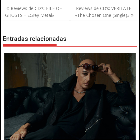
Navegación
Reviews de CD’s: FILE OF
Reviews de CD’s: VERITATE –
de
GHOSTS – «Grey Metal»
«The Chosen One (Single)»
entradas
Entradas relacionadas