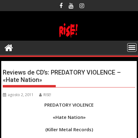
Saltar
al
contenido
Reviews de CD’s: PREDATORY VIOLENCE –
«Hate Nation»
agosto 2, 2011
RISE!
PREDATORY VIOLENCE
«Hate Nation»
(Killer Metal Records)