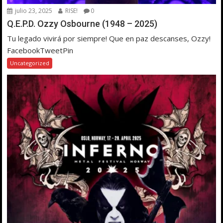
julio 23, 2025
RISE!
0
Q.E.P.D. Ozzy Osbourne (1948 – 2025)
Tu legado vivirá por siempre! Que en paz descanses, Ozzy!
FacebookTweetPin
Uncategorized