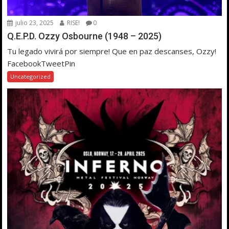
julio 23, 2025
RISE!
0
Q.E.P.D. Ozzy Osbourne (1948 – 2025)
Tu legado vivirá por siempre! Que en paz descanses, Ozzy!
FacebookTweetPin
Uncategorized