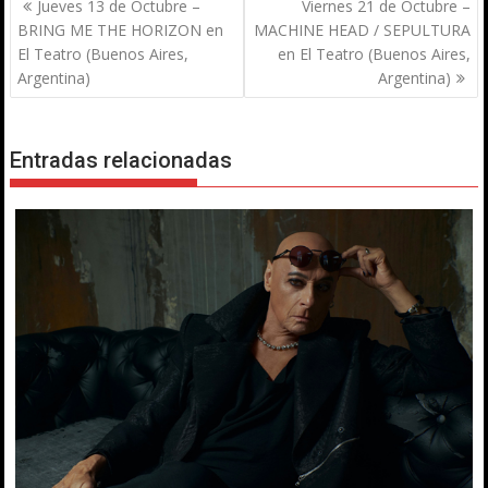
Navegación
Jueves 13 de Octubre –
Viernes 21 de Octubre –
de
BRING ME THE HORIZON en
MACHINE HEAD / SEPULTURA
entradas
El Teatro (Buenos Aires,
en El Teatro (Buenos Aires,
Argentina)
Argentina)
Entradas relacionadas