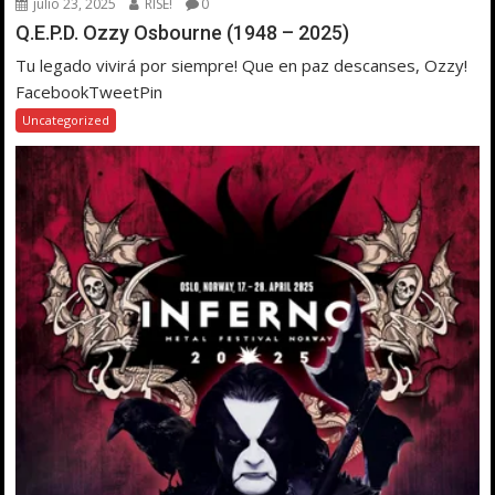
julio 23, 2025
RISE!
0
Q.E.P.D. Ozzy Osbourne (1948 – 2025)
Tu legado vivirá por siempre! Que en paz descanses, Ozzy!
FacebookTweetPin
Uncategorized