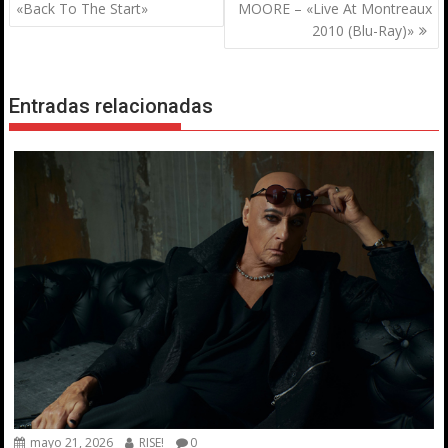
de
«Back To The Start»
MOORE – «Live At Montreaux
entradas
2010 (Blu-Ray)»
Entradas relacionadas
mayo 21, 2026
RISE!
0