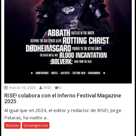
marzo 16, 2025
RISE!
0
RISE! colabora con el Inferno Festival Magazine
2025
Al igual que en 2024, el editor y redactor de RISE!, Jorge
Patacas, ha vuelto a...
Noticias
Uncategorized