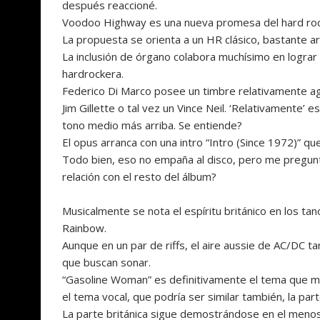
después reaccioné.
Voodoo Highway es una nueva promesa del hard rock 
La propuesta se orienta a un HR clásico, bastante a
La inclusión de órgano colabora muchísimo en lograr 
hardrockera.
Federico Di Marco posee un timbre relativamente ag
Jim Gillette o tal vez un Vince Neil. ‘Relativamente’ 
tono medio más arriba. Se entiende?
El opus arranca con una intro “Intro (Since 1972)” que
Todo bien, eso no empaña al disco, pero me pregunto
relación con el resto del álbum?
Musicalmente se nota el espíritu británico en los ta
Rainbow.
Aunque en un par de riffs, el aire aussie de AC/DC t
que buscan sonar.
“Gasoline Woman” es definitivamente el tema que má
el tema vocal, que podría ser similar también, la pa
La parte británica sigue demostrándose en el menos 