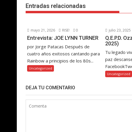
Entradas relacionadas
mayo 21, 2026
RISE!
0
julio 23, 2025
Entrevista: JOE LYNN TURNER
Q.E.P.D. O
2025)
por Jorge Patacas Después de
Tu legado vi
cuatro años exitosos cantando para
paz descanse
Rainbow a principios de los 80s...
FacebookTw
Uncategorized
Uncategorized
DEJA TU COMENTARIO