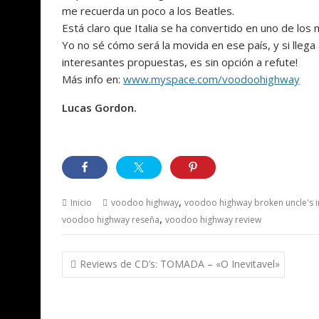
me recuerda un poco a los Beatles.
Está claro que Italia se ha convertido en uno de lo
Yo no sé cómo será la movida en ese país, y si lleg
interesantes propuestas, es sin opción a refute!
Más info en:
www.myspace.com/voodoohighway
Lucas Gordon.
,
Inicio
voodoo highway
voodoo highway broken uncle's i
,
voodoo highway reseña
voodoo highway review
Navegación
Reviews de CD’s: TOMADA – «O Inevitavel»
de
entradas