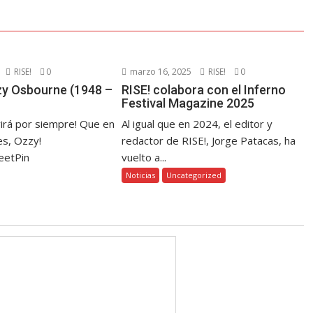
RISE!
0
marzo 16, 2025
RISE!
0
zzy Osbourne (1948 –
RISE! colabora con el Inferno
Festival Magazine 2025
virá por siempre! Que en
Al igual que en 2024, el editor y
s, Ozzy!
redactor de RISE!, Jorge Patacas, ha
eetPin
vuelto a...
Noticias
Uncategorized