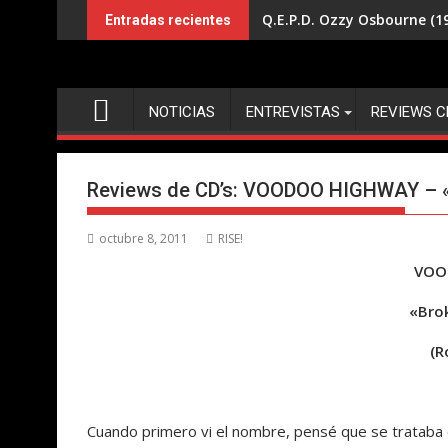
Saltar
Q.E.P.D. Ozzy Osbourne (19
Entradas recientes
al
contenido
NOTICIAS
ENTREVISTAS
REVIEWS C
Reviews de CD’s: VOODOO HIGHWAY – «B
octubre 8, 2011
RISE!
VOO
«Brok
(R
Cuando primero vi el nombre, pensé que se trataba 