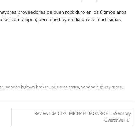
s mayores proveedores de buen rock duro en los últimos años.
a a ser como Japón, pero que hoy en día ofrece muchísimas
,
,
,
nn
voodoo highway broken uncle's inn critica
voodoo highway critica
Reviews de CD’s: MICHAEL MONROE – «Sensory
Overdrive»