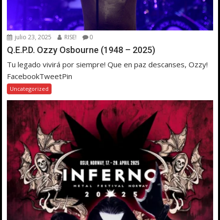
julio 23, 2025
RISE!
0
Q.E.P.D. Ozzy Osbourne (1948 – 2025)
Tu legado vivirá por siempre! Que en paz descanses, Ozzy!
FacebookTweetPin
Uncategorized