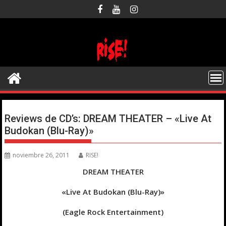
Saltar
al
contenido
Reviews de CD’s: DREAM THEATER – «Live At
Budokan (Blu-Ray)»
noviembre 26, 2011
RISE!
DREAM THEATER
«Live At Budokan (Blu-Ray)»
(Eagle Rock Entertainment)