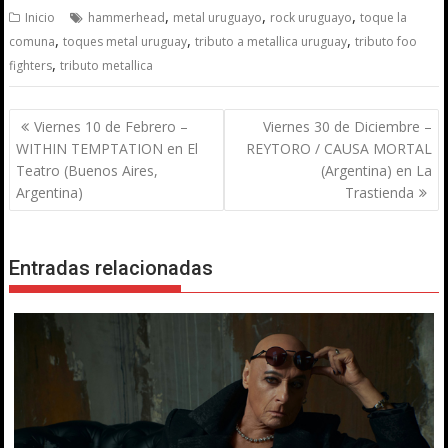
,
,
,
Inicio
hammerhead
metal uruguayo
rock uruguayo
toque la
,
,
,
comuna
toques metal uruguay
tributo a metallica uruguay
tributo foo
,
fighters
tributo metallica
Navegación
Viernes 10 de Febrero –
Viernes 30 de Diciembre –
de
WITHIN TEMPTATION en El
REYTORO / CAUSA MORTAL
entradas
Teatro (Buenos Aires,
(Argentina) en La
Argentina)
Trastienda
Entradas relacionadas