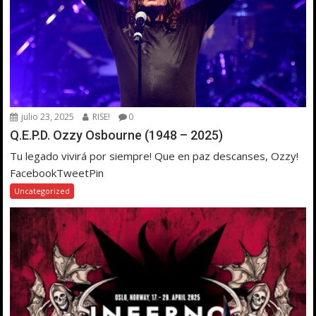
julio 23, 2025
RISE!
0
Q.E.P.D. Ozzy Osbourne (1948 – 2025)
Tu legado vivirá por siempre! Que en paz descanses, Ozzy!
FacebookTweetPin
Uncategorized