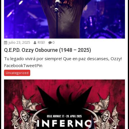
julio 23, 2025
RISE!
0
Q.E.P.D. Ozzy Osbourne (1948 – 2025)
Tu legado vivirá por siempre! Que en paz descanses, Ozzy!
FacebookTweetPin
Uncategorized