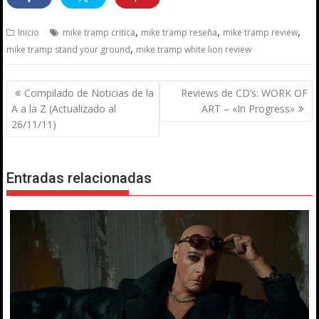
,
,
,
Inicio
mike tramp critica
mike tramp reseña
mike tramp review
,
mike tramp stand your ground
mike tramp white lion review
Navegación
Compilado de Noticias de la
Reviews de CD’s: WORK OF
de
A a la Z (Actualizado al
ART – «In Progress»
entradas
26/11/11)
Entradas relacionadas