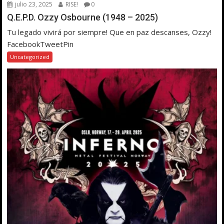
julio 23, 2025
RISE!
0
Q.E.P.D. Ozzy Osbourne (1948 – 2025)
Tu legado vivirá por siempre! Que en paz descanses, Ozzy!
FacebookTweetPin
Uncategorized