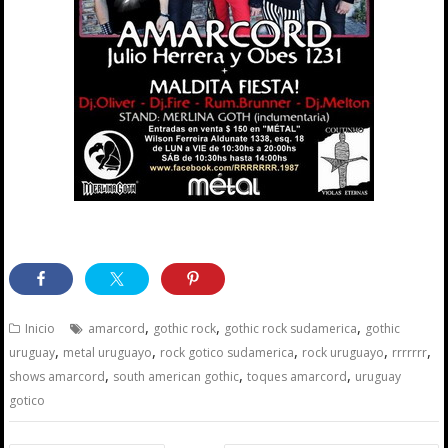
,
,
,
Inicio
amarcord
gothic rock
gothic rock sudamerica
gothic
,
,
,
,
,
uruguay
metal uruguayo
rock gotico sudamerica
rock uruguayo
rrrrrrr
,
,
,
shows amarcord
south american gothic
toques amarcord
uruguay
gotico