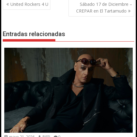
Navegación
United Rockers 4 U
Sábado 17 de Diciembre –
de
CREPAR en El Tartamudo
entradas
Entradas relacionadas
mayo 21, 2026
RISE!
0