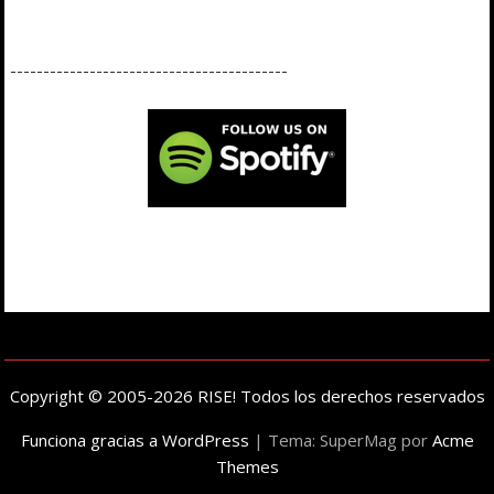
------------------------------------------
Copyright © 2005-2026 RISE! Todos los derechos reservados
Funciona gracias a WordPress
|
Tema: SuperMag por
Acme
Themes