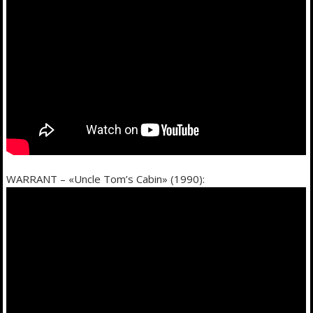
WARRANT – «Uncle Tom’s Cabin» (1990):