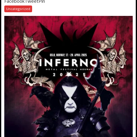
FacebookTweetPin
Uncategorized