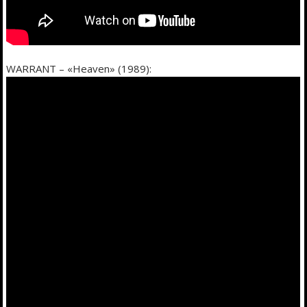
WARRANT – «Heaven» (1989):