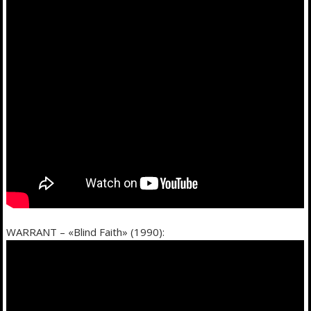
WARRANT – «Blind Faith» (1990):