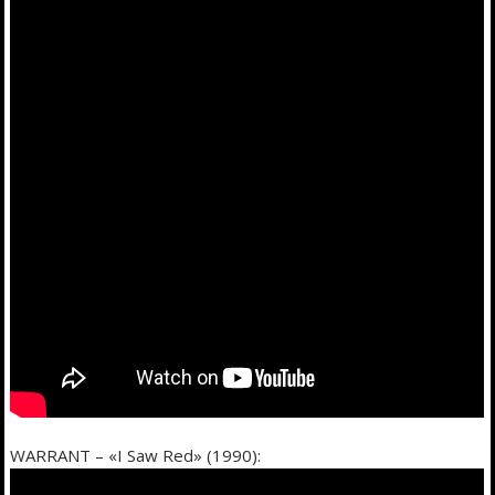
WARRANT – «I Saw Red» (1990):