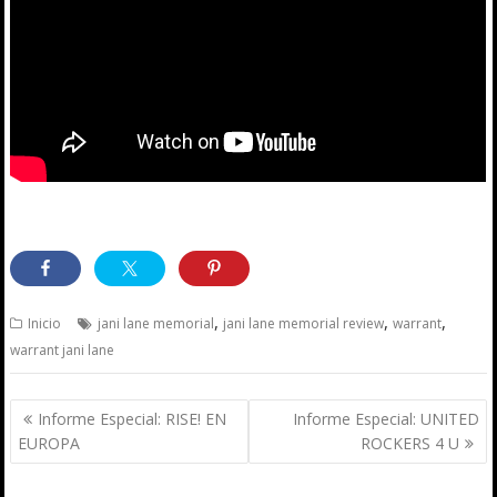
,
,
,
Inicio
jani lane memorial
jani lane memorial review
warrant
warrant jani lane
Navegación
Informe Especial: RISE! EN
Informe Especial: UNITED
de
EUROPA
ROCKERS 4 U
entradas