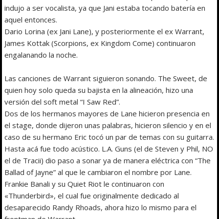
indujo a ser vocalista, ya que Jani estaba tocando batería en
aquel entonces.
Dario Lorina (ex Jani Lane), y posteriormente el ex Warrant,
James Kottak (Scorpions, ex Kingdom Come) continuaron
engalanando la noche.
Las canciones de Warrant siguieron sonando. The Sweet, de
quien hoy solo queda su bajista en la alineación, hizo una
versión del soft metal “I Saw Red”.
Dos de los hermanos mayores de Lane hicieron presencia en
el stage, donde dijeron unas palabras, hicieron silencio y en el
caso de su hermano Eric tocó un par de temas con su guitarra.
Hasta acá fue todo acústico. L.A. Guns (el de Steven y Phil, NO
el de Tracii) dio paso a sonar ya de manera eléctrica con “The
Ballad of Jayne” al que le cambiaron el nombre por Lane.
Frankie Banali y su Quiet Riot le continuaron con
«Thunderbird», el cual fue originalmente dedicado al
desaparecido Randy Rhoads, ahora hizo lo mismo para el