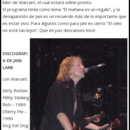
líder de Warrant, el cual estará online pronto.
El programa tenía como lema “El mañana es un regalo”, y la
desaparición de Jani es un recuerdo más de lo importante que
es estar vivo. Para algunos como para Jani es cierto “El cielo
no está tan lejos”. Que en paz descanses loco!
DISCOGRAFI
A DE JANI
LANE
con Warrant:
Dirty Rotten
Filthy Stinking
Rich – 1989
Cherry Pie –
1990
Dog Eat Dog