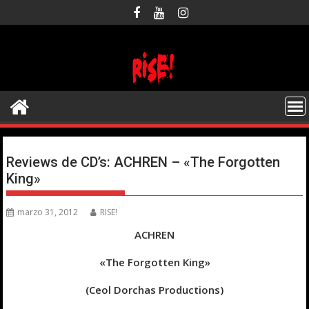
Saltar
al
contenido
Reviews de CD’s: ACHREN – «The Forgotten
King»
marzo 31, 2012
RISE!
ACHREN
«The Forgotten King»
(Ceol Dorchas Productions)