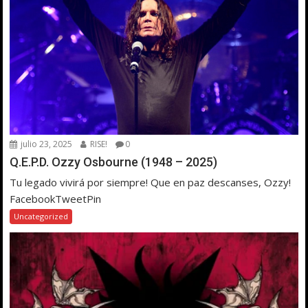
julio 23, 2025
RISE!
0
Q.E.P.D. Ozzy Osbourne (1948 – 2025)
Tu legado vivirá por siempre! Que en paz descanses, Ozzy!
FacebookTweetPin
Uncategorized