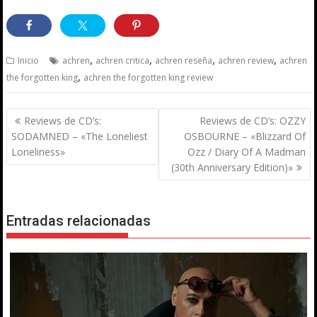
,
,
,
,
Inicio
achren
achren critica
achren reseña
achren review
achren
,
the forgotten king
achren the forgotten king review
Navegación
Reviews de CD’s:
Reviews de CD’s: OZZY
de
SODAMNED – «The Loneliest
OSBOURNE – «Blizzard Of
entradas
Loneliness»
Ozz / Diary Of A Madman
(30th Anniversary Edition)»
Entradas relacionadas