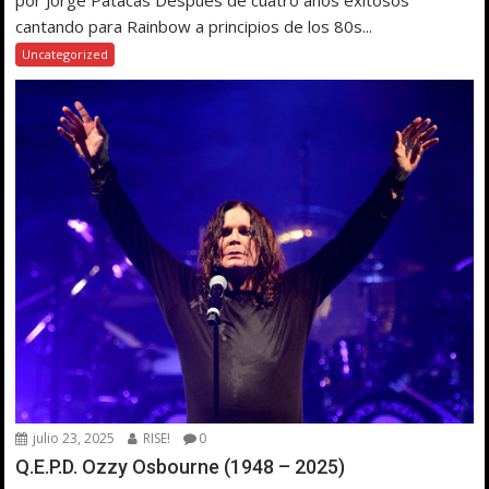
por Jorge Patacas Después de cuatro años exitosos
cantando para Rainbow a principios de los 80s...
Uncategorized
julio 23, 2025
RISE!
0
Q.E.P.D. Ozzy Osbourne (1948 – 2025)