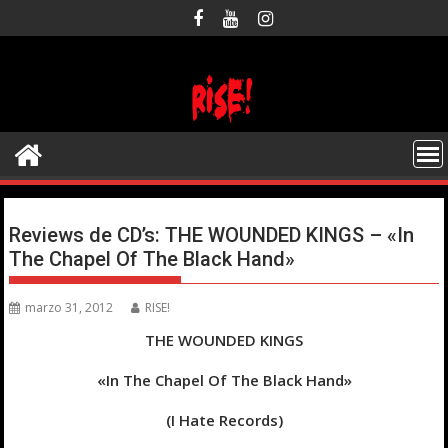
Saltar
al
contenido
Reviews de CD’s: THE WOUNDED KINGS – «In
The Chapel Of The Black Hand»
marzo 31, 2012
RISE!
THE WOUNDED KINGS
«In The Chapel Of The Black Hand»
(I Hate Records)