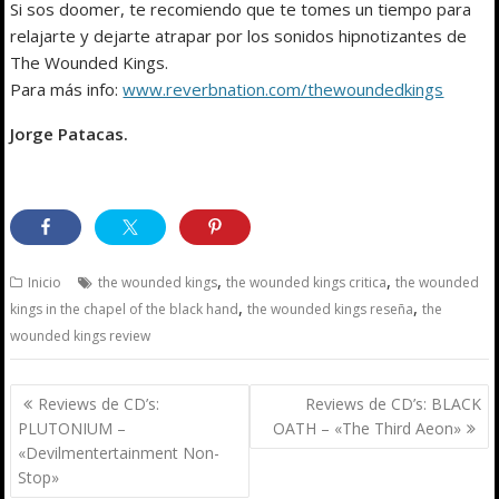
Si sos doomer, te recomiendo que te tomes un tiempo para
relajarte y dejarte atrapar por los sonidos hipnotizantes de
The Wounded Kings.
Para más info:
www.reverbnation.com/thewoundedkings
Jorge Patacas.
,
,
Inicio
the wounded kings
the wounded kings critica
the wounded
,
,
kings in the chapel of the black hand
the wounded kings reseña
the
wounded kings review
Navegación
Reviews de CD’s:
Reviews de CD’s: BLACK
de
PLUTONIUM –
OATH – «The Third Aeon»
entradas
«Devilmentertainment Non-
Stop»