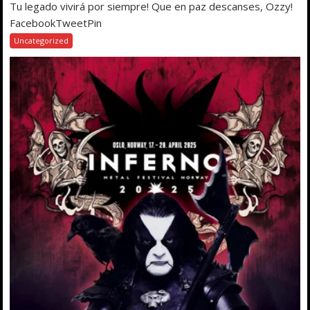
Tu legado vivirá por siempre! Que en paz descanses, Ozzy!
FacebookTweetPin
Uncategorized