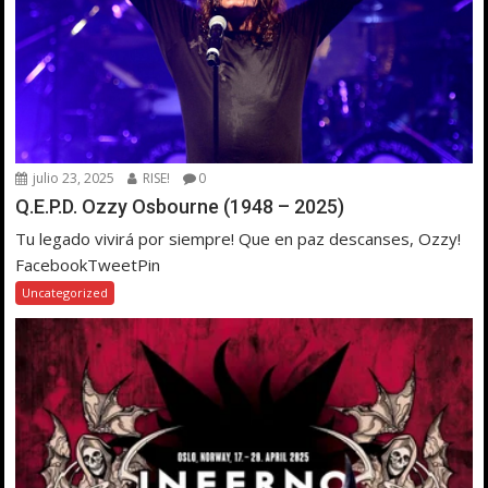
julio 23, 2025
RISE!
0
Q.E.P.D. Ozzy Osbourne (1948 – 2025)
Tu legado vivirá por siempre! Que en paz descanses, Ozzy!
FacebookTweetPin
Uncategorized