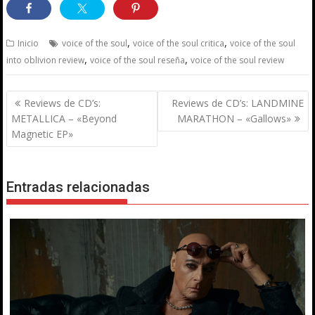
,
,
Inicio
voice of the soul
voice of the soul critica
voice of the soul
,
,
into oblivion review
voice of the soul reseña
voice of the soul review
Navegación
Reviews de CD’s:
Reviews de CD’s: LANDMINE
de
METALLICA – «Beyond
MARATHON – «Gallows»
entradas
Magnetic EP»
Entradas relacionadas