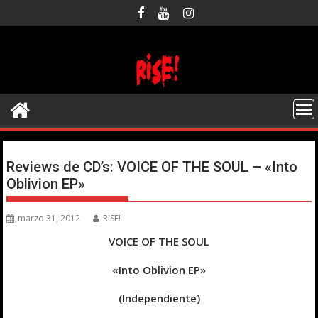
Saltar
al
contenido
Reviews de CD’s: VOICE OF THE SOUL – «Into
Oblivion EP»
marzo 31, 2012
RISE!
VOICE OF THE SOUL
«Into Oblivion EP»
(Independiente)