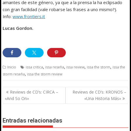
amantes de este género, ya que a la prensa la ha eclipsado
con gran facilidad (vale robarse las frases a uno mismo?).
Info:
www.frontiers.it
Lucas Gordon.
,
,
,
,
Inicio
issa critica
issa reseña
issa review
issa the storm
issa the
,
storm reseña
issa the storm review
Navegación
Reviews de CD’s: CIRCA –
Reviews de CD’s: KRONOS –
de
«And So On»
«Una Historia Más»
entradas
Entradas relacionadas