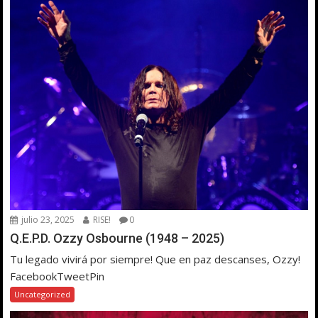
julio 23, 2025
RISE!
0
Q.E.P.D. Ozzy Osbourne (1948 – 2025)
Tu legado vivirá por siempre! Que en paz descanses, Ozzy!
FacebookTweetPin
Uncategorized