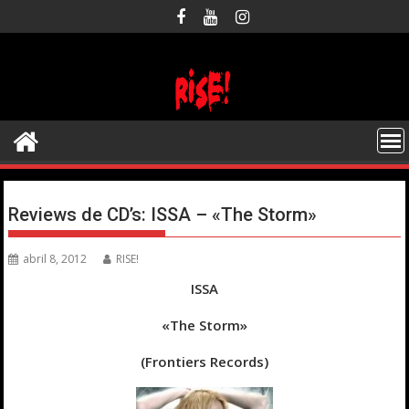
Saltar
al
contenido
Reviews de CD’s: ISSA – «The Storm»
abril 8, 2012
RISE!
ISSA
«The Storm»
(Frontiers Records)