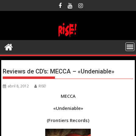
Saltar
al
contenido
Reviews de CD’s: MECCA – «Undeniable»
abril 8, 2012
RISE!
MECCA
«Undeniable»
(Frontiers Records)