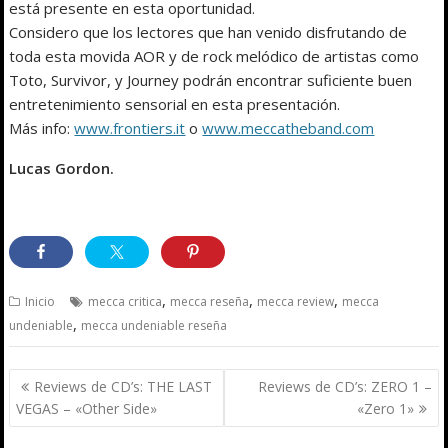
está presente en esta oportunidad.
Considero que los lectores que han venido disfrutando de
toda esta movida AOR y de rock melódico de artistas como
Toto, Survivor, y Journey podrán encontrar suficiente buen
entretenimiento sensorial en esta presentación.
Más info:
www.frontiers.it
o
www.meccatheband.com
Lucas Gordon.
,
,
,
Inicio
mecca critica
mecca reseña
mecca review
mecca
,
undeniable
mecca undeniable reseña
Navegación
Reviews de CD’s: THE LAST
Reviews de CD’s: ZERO 1 –
de
VEGAS – «Other Side»
«Zero 1»
entradas