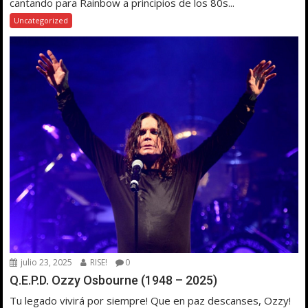
cantando para Rainbow a principios de los 80s...
Uncategorized
julio 23, 2025
RISE!
0
Q.E.P.D. Ozzy Osbourne (1948 – 2025)
Tu legado vivirá por siempre! Que en paz descanses, Ozzy!