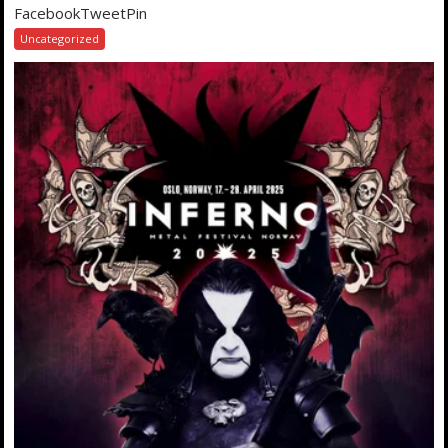
FacebookTweetPin
Uncategorized