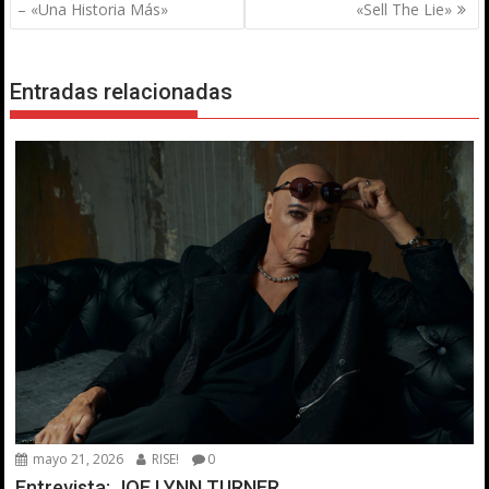
de
– «Una Historia Más»
«Sell The Lie»
entradas
Entradas relacionadas
mayo 21, 2026
RISE!
0
Entrevista: JOE LYNN TURNER