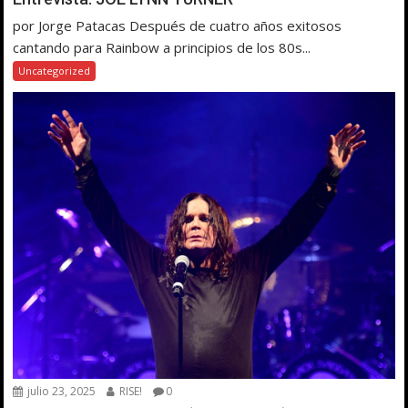
por Jorge Patacas Después de cuatro años exitosos
cantando para Rainbow a principios de los 80s...
Uncategorized
julio 23, 2025
RISE!
0