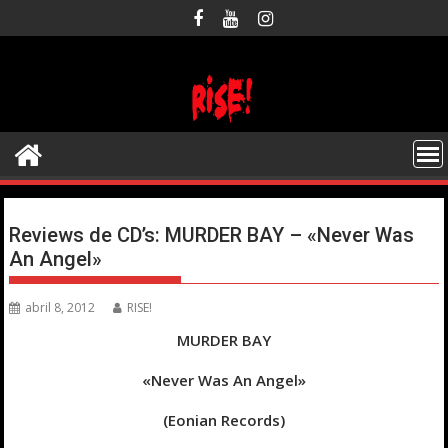
Saltar
al
contenido
Reviews de CD’s: MURDER BAY – «Never Was
An Angel»
abril 8, 2012
RISE!
MURDER BAY
«Never Was An Angel»
(Eonian Records)