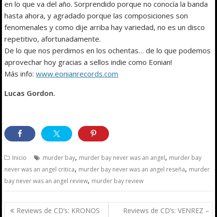
en lo que va del año. Sorprendido porque no conocía la banda
hasta ahora, y agradado porque las composiciones son
fenomenales y como dije arriba hay variedad, no es un disco
repetitivo, afortunadamente.
De lo que nos perdimos en los ochentas… de lo que podemos
aprovechar hoy gracias a sellos indie como Eonian!
Más info:
www.eonianrecords.com
Lucas Gordon.
,
,
Inicio
murder bay
murder bay never was an angel
murder bay
,
,
never was an angel critica
murder bay never was an angel reseña
murder
,
bay never was an angel review
murder bay review
Navegación
Reviews de CD’s: KRONOS
Reviews de CD’s: VENREZ –