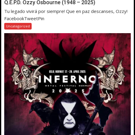
Q.E.P.D. Ozzy Osbourne (1948 – 2025)
Tu legado vivirá por siempre! Que en paz descanses, Ozzy!
FacebookTweetPin
Uncategorized