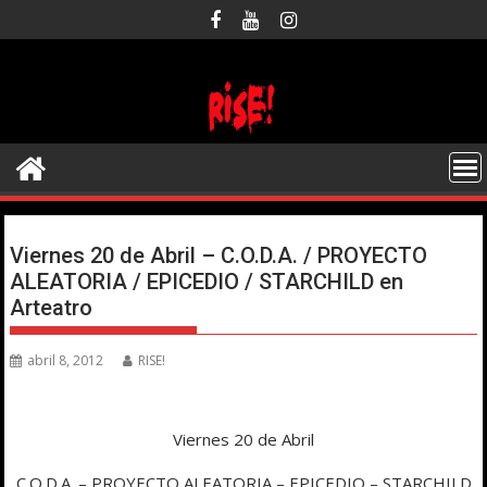
Saltar
al
contenido
Viernes 20 de Abril – C.O.D.A. / PROYECTO
ALEATORIA / EPICEDIO / STARCHILD en
Arteatro
abril 8, 2012
RISE!
Viernes 20 de Abril
C.O.D.A. – PROYECTO ALEATORIA – EPICEDIO – STARCHILD