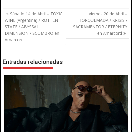
Navegación
Sábado 14 de Abril – TOXIC
Viernes 20 de Abril –
de
WINE (Argentina) / ROTTEN
TORQUEMADA / KRISIS /
entradas
STATE / ABYSSAL
SACRAMENTOR / ETERNITY
DIMENSION / SCOMBRO en
en Amarcord
Amarcord
Entradas relacionadas