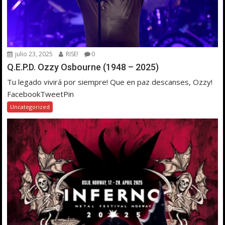
julio 23, 2025
RISE!
0
Q.E.P.D. Ozzy Osbourne (1948 – 2025)
Tu legado vivirá por siempre! Que en paz descanses, Ozzy!
FacebookTweetPin
Uncategorized