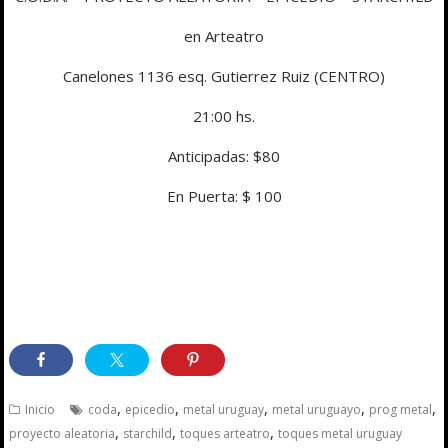
en Arteatro
Canelones 1136 esq. Gutierrez Ruiz (CENTRO)
21:00 hs.
Anticipadas: $80
En Puerta: $ 100
,
,
,
,
,
Inicio
coda
epicedio
metal uruguay
metal uruguayo
prog metal
,
,
,
proyecto aleatoria
starchild
toques arteatro
toques metal uruguay