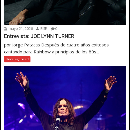
mayo 21, 2026
RISE!
0
Entrevista: JOE LYNN TURNER
por Jorge Patacas Después de cuatro años exitosos
cantando para Rainbow a principios de los 80s...
Uncategorized