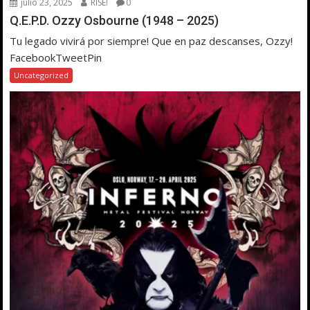
julio 23, 2025
RISE!
0
Q.E.P.D. Ozzy Osbourne (1948 – 2025)
Tu legado vivirá por siempre! Que en paz descanses, Ozzy!
FacebookTweetPin
Uncategorized