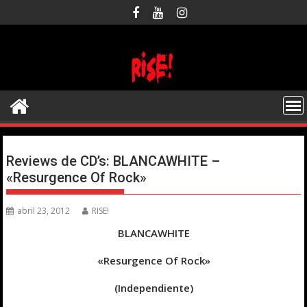
Saltar
al
contenido
Reviews de CD’s: BLANCAWHITE –
«Resurgence Of Rock»
abril 23, 2012
RISE!
BLANCAWHITE
«Resurgence Of Rock»
(Independiente)