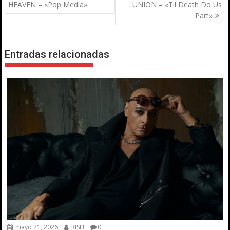
de
HEAVEN – «Pop Media»
UNION – «Til Death Do Us
entradas
Part»
Entradas relacionadas
mayo 21, 2026
RISE!
0