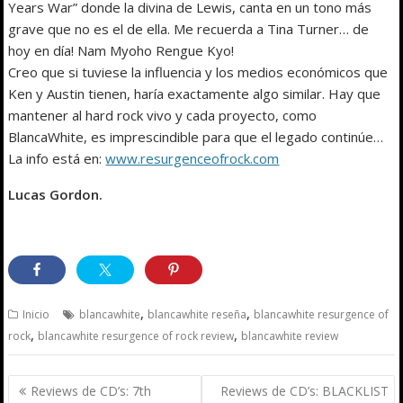
Years War” donde la divina de Lewis, canta en un tono más
grave que no es el de ella. Me recuerda a Tina Turner… de
hoy en día! Nam Myoho Rengue Kyo!
Creo que si tuviese la influencia y los medios económicos que
Ken y Austin tienen, haría exactamente algo similar. Hay que
mantener al hard rock vivo y cada proyecto, como
BlancaWhite, es imprescindible para que el legado continúe…
La info está en:
www.resurgenceofrock.com
Lucas Gordon.
,
,
Inicio
blancawhite
blancawhite reseña
blancawhite resurgence of
,
,
rock
blancawhite resurgence of rock review
blancawhite review
Navegación
Reviews de CD’s: 7th
Reviews de CD’s: BLACKLIST