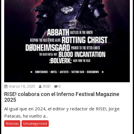
marzo 16, 2025
RISE!
0
RISE! colabora con el Inferno Festival Magazine
2025
Al igual que en 2024, el editor y redactor de RISE!, Jorge
Patacas, ha vuelto a...
Noticias
Uncategorized