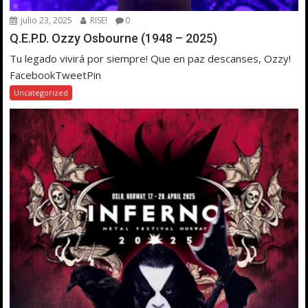
julio 23, 2025
RISE!
0
Q.E.P.D. Ozzy Osbourne (1948 – 2025)
Tu legado vivirá por siempre! Que en paz descanses, Ozzy!
FacebookTweetPin
Uncategorized