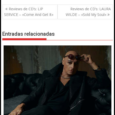
Navegación
Reviews de CD’s: LIP
Reviews de CD’s: LAURA
de
SERVICE – «Come And Get It»
WILDE – «Sold My Soul»
entradas
Entradas relacionadas