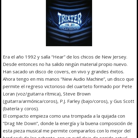
Era el año 1992 y salía “Hear” de los chicos de New Jersey.
Desde entonces no ha salido ningún material propio nuevo.
Han sacado un disco de covers, en vivo y grandes éxitos.
Ahora tengo en mis manos “New Audio Machine”, un disco que
permite el regreso victorioso del cuarteto formado por Pete
Loran (voz/guitarra rítmica), Steve Brown
(guitarra/armónica/coros), P.J. Farley (bajo/coros), y Gus Scott
(batería y coros).
El compacto empieza como una trompada a la quijada con
“Drag Me Down”, donde la energía y la buena composición de
esta pieza musical me permite compararlos con lo mejor del
hard rock de los ochenta, con un sutil dejo de sonido actual.