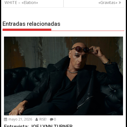
de
WHITE – «Elation»
«Gravitas»
entradas
Entradas relacionadas
mayo 21, 2026
RISE!
0
Entrevista: JOE LYNN TURNER