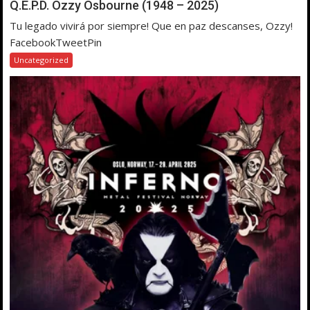
Q.E.P.D. Ozzy Osbourne (1948 – 2025)
Tu legado vivirá por siempre! Que en paz descanses, Ozzy!
FacebookTweetPin
Uncategorized