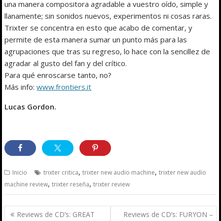
una manera compositora agradable a vuestro oído, simple y
llanamente; sin sonidos nuevos, experimentos ni cosas raras.
Trixter se concentra en esto que acabo de comentar, y
permite de esta manera sumar un punto más para las
agrupaciones que tras su regreso, lo hace con la sencillez de
agradar al gusto del fan y del crítico.
Para qué enroscarse tanto, no?
Más info:
www.frontiers.it
Lucas Gordon.
,
,
Inicio
trixter critica
trixter new audio machine
trixter new audio
,
,
machine review
trixter reseña
trixter review
Navegación
Reviews de CD’s: GREAT
Reviews de CD’s: FURYON –