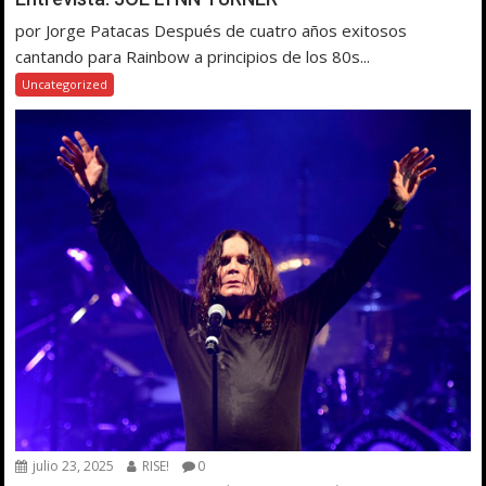
por Jorge Patacas Después de cuatro años exitosos
cantando para Rainbow a principios de los 80s...
Uncategorized
julio 23, 2025
RISE!
0