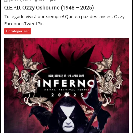
Q.E.P.D. Ozzy Osbourne (1948 – 2025)
Tu legado vivirá por siempre! Que en paz descanses, Ozzy!
FacebookTweetPin
Uncategorized