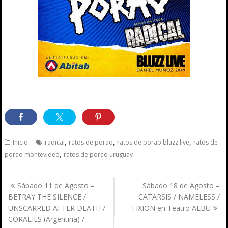
,
,
,
Inicio
radical
ratos de porao
ratos de porao bluzz live
ratos de
,
porao montevideo
ratos de porao uruguay
Navegación
Sábado 11 de Agosto –
Sábado 18 de Agosto –
de
BETRAY THE SILENCE /
CATARSIS / NAMELESS /
entradas
UNSCARRED AFTER DEATH /
FIXION en Teatro AEBU
CORALIES (Argentina) /