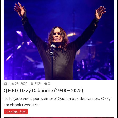
julio 23, 2025
RISE!
0
Q.E.P.D. Ozzy Osbourne (1948 – 2025)
Tu legado vivirá por siempre! Que en paz descanses, Ozzy!
FacebookTweetPin
Uncategorized