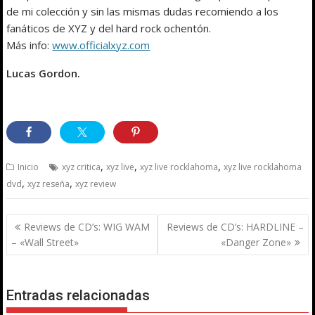
de mi colección y sin las mismas dudas recomiendo a los
fanáticos de XYZ y del hard rock ochentón.
Más info:
www.officialxyz.com
Lucas Gordon.
,
,
,
Inicio
xyz critica
xyz live
xyz live rocklahoma
xyz live rocklahoma
,
,
dvd
xyz reseña
xyz review
Navegación
Reviews de CD’s: WIG WAM
Reviews de CD’s: HARDLINE –
de
– «Wall Street»
«Danger Zone»
entradas
Entradas relacionadas