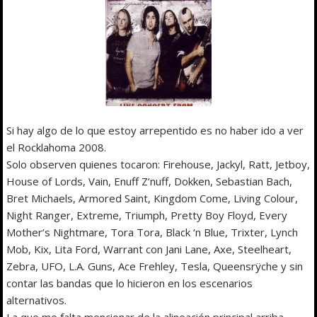
Si hay algo de lo que estoy arrepentido es no haber ido a ver
el Rocklahoma 2008.
Solo observen quienes tocaron: Firehouse, Jackyl, Ratt, Jetboy,
House of Lords, Vain, Enuff Z’nuff, Dokken, Sebastian Bach,
Bret Michaels, Armored Saint, Kingdom Come, Living Colour,
Night Ranger, Extreme, Triumph, Pretty Boy Floyd, Every
Mother’s Nightmare, Tora Tora, Black ‘n Blue, Trixter, Lynch
Mob, Kix, Lita Ford, Warrant con Jani Lane, Axe, Steelheart,
Zebra, UFO, L.A. Guns, Ace Frehley, Tesla, Queensrÿche y sin
contar las bandas que lo hicieron en los escenarios
alternativos.
La que me falta mencionar de la alineación principal arriba