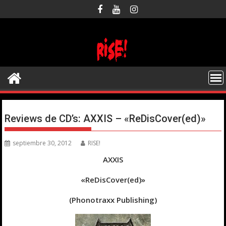
Saltar
al
contenido
Reviews de CD’s: AXXIS – «ReDisCover(ed)»
septiembre 30, 2012
RISE!
AXXIS
«ReDisCover(ed)»
(Phonotraxx Publishing)