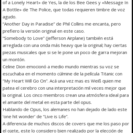
of a Lonely Heart» de Yes, la de los Bee Gees y «Message In
A Bottle» de The Police, que todas requieren timbre de voz
agudo.
“Another Day in Paradise” de Phil Collins me encanta, pero
prefiero la versión original en este caso.
“Somebody to Love” (Jefferson Airplane) también está
arreglada con una onda más heavy que la original; hay ciertas
piezas musicales que si se le pone un poco de garra mejoran
un montón.
Celine Dion emocionó a medio mundo mientras su voz se
escuchaba en el momento cúlmine de la película Titanic con
“My Heart Will Go On”. Acá una vez mas es Weiß quien me
patea el cerebro con una interpretación mil veces mejor que
la original. Los cinco miembros crean una atmósfera ideal para
el amante del metal en esta parte del opus.
Hablando de Opus, los alemanes no han dejado de lado este
‘one hit wonder’ de “Live is Life”.
A diferencia de muchos discos de covers que me los paso por
el ojete, este lo considero bien realizado por la elección de