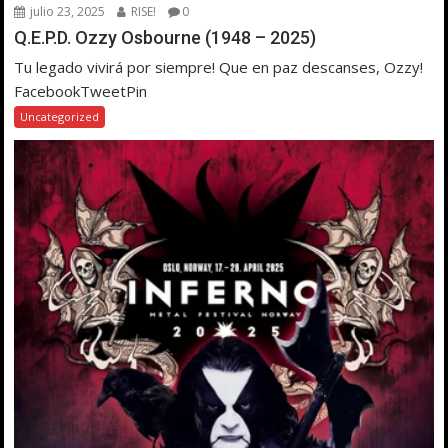
julio 23, 2025
RISE!
0
Q.E.P.D. Ozzy Osbourne (1948 – 2025)
Tu legado vivirá por siempre! Que en paz descanses, Ozzy!
FacebookTweetPin
Uncategorized