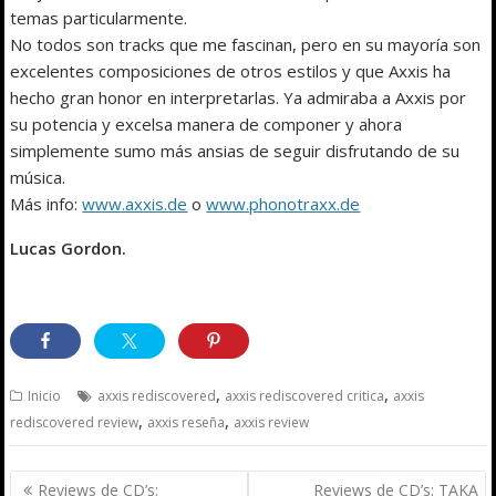
temas particularmente.
No todos son tracks que me fascinan, pero en su mayoría son
excelentes composiciones de otros estilos y que Axxis ha
hecho gran honor en interpretarlas. Ya admiraba a Axxis por
su potencia y excelsa manera de componer y ahora
simplemente sumo más ansias de seguir disfrutando de su
música.
Más info:
www.axxis.de
o
www.phonotraxx.de
Lucas Gordon.
,
,
Inicio
axxis rediscovered
axxis rediscovered critica
axxis
,
,
rediscovered review
axxis reseña
axxis review
Navegación
Reviews de CD’s:
Reviews de CD’s: TAKA