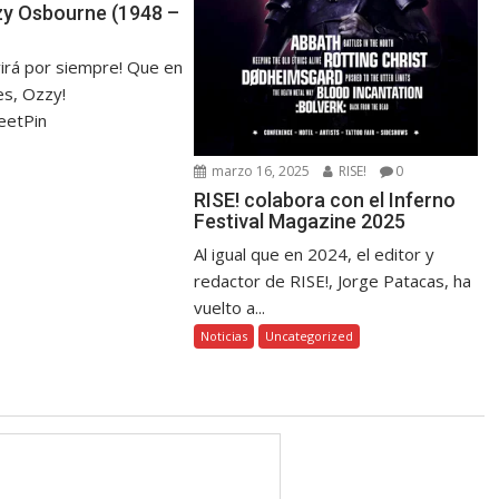
zzy Osbourne (1948 –
virá por siempre! Que en
s, Ozzy!
eetPin
marzo 16, 2025
RISE!
0
RISE! colabora con el Inferno
Festival Magazine 2025
Al igual que en 2024, el editor y
redactor de RISE!, Jorge Patacas, ha
vuelto a...
Noticias
Uncategorized