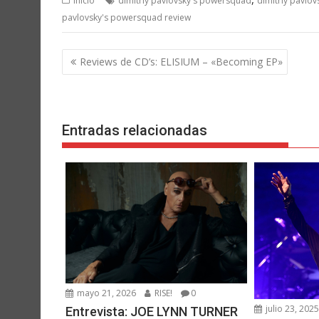
Inicio
dimitriy pavlovsky's powersquad
dimitriy pavlov
pavlovsky's powersquad review
Navegación
Reviews de CD’s: ELISIUM – «Becoming EP»
de
entradas
Entradas relacionadas
mayo 21, 2026
RISE!
0
julio 23, 202
Entrevista: JOE LYNN TURNER