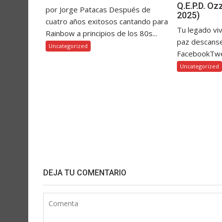
Q.E.P.D. O
por Jorge Patacas Después de
2025)
cuatro años exitosos cantando para
Tu legado vi
Rainbow a principios de los 80s...
paz descanse
Uncategorized
FacebookTw
Uncategorized
DEJA TU COMENTARIO