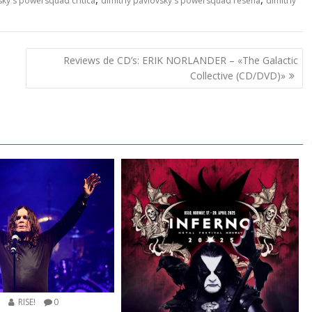
sky's powersquad critica
dimitriy pavlovsky's powersquad reseña
dimitriy
Reviews de CD’s: ERIK NORLANDER – «The Galactic
Collective (CD/DVD)»
5
RISE!
0