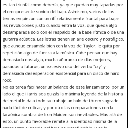
es tan triunfal como debería, ya que quedan muy tapadas por
el omnipresente sonido del bajo. Asimismo, varios de los
temas empiezan con un riff relativamente frontal para bajar
las revoluciones justo cuando entra la voz, que queda algo
desamparada solo con el respaldo de la base rítmica o de una
guitarra acústica. Las letras tienen un aire oscuro y nostálgico,
que aunque ensambla bien con la voz de Taylor, le quita por
repetición algo de fuerza a la música. Cabe pensar que hay
demasiada nostalgia, mucha añoranza de días mejores,
pasados o futuros, un excesivo uso del verbo “cry” y
demasiada desesperación existencial para un disco de hard
rock.
No es tarea fácil hacer un balance de este lanzamiento; por un
lado el que Harris sea quizás la máxima leyenda de la historia
del metal le da a todo su trabajo un halo de tótem sagrado
nada fácil de criticar, y por otro las comparaciones con la
faraónica sombra de Iron Maiden son inevitables. Más allá de
esto, un punto favorable remite a la identidad misma de la
propuesta: el sonido del bajo es inconfundible, y en la