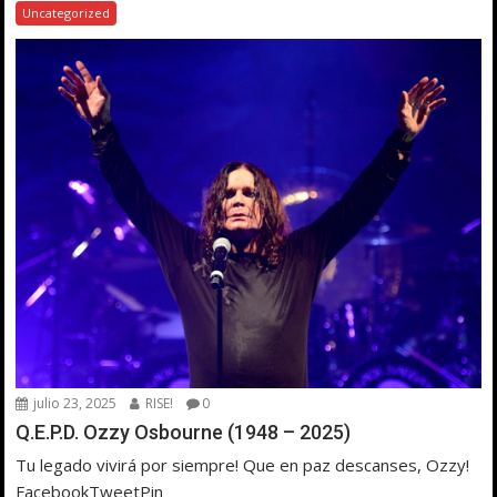
Uncategorized
julio 23, 2025
RISE!
0
Q.E.P.D. Ozzy Osbourne (1948 – 2025)
Tu legado vivirá por siempre! Que en paz descanses, Ozzy!
FacebookTweetPin