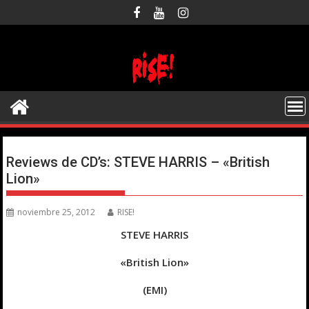
Saltar
al
contenido
Reviews de CD’s: STEVE HARRIS – «British
Lion»
noviembre 25, 2012
RISE!
STEVE HARRIS
«British Lion»
(EMI)