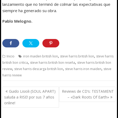
lanzamiento que no terminó de colmar las expectativas que
siempre ha generado su obra.
Pablo Melogno.
,
,
Inicio
iron maiden british lion
steve harris british lion
steve harris
,
,
british lion critica
steve harris british lion reseña
steve harris british lion
,
,
,
review
steve harris descarga british lion
steve harris iron maiden
steve
harris review
Navegación
Guido Lisioli (SOUL APART)
Reviews de CD’s: TESTAMENT
de
saluda a RISE! por sus 7 años
– «Dark Roots Of Earth»
entradas
online!