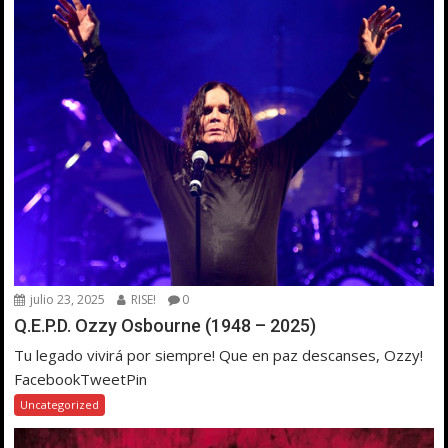
julio 23, 2025
RISE!
0
Q.E.P.D. Ozzy Osbourne (1948 – 2025)
Tu legado vivirá por siempre! Que en paz descanses, Ozzy!
FacebookTweetPin
Uncategorized