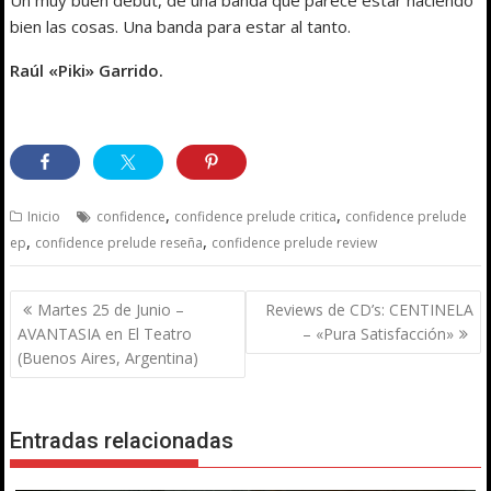
bien las cosas. Una banda para estar al tanto.
Raúl «Piki» Garrido.
,
,
Inicio
confidence
confidence prelude critica
confidence prelude
,
,
ep
confidence prelude reseña
confidence prelude review
Navegación
Martes 25 de Junio –
Reviews de CD’s: CENTINELA
de
AVANTASIA en El Teatro
– «Pura Satisfacción»
entradas
(Buenos Aires, Argentina)
Entradas relacionadas