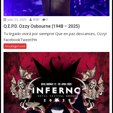
julio 23, 2025
RISE!
0
Q.E.P.D. Ozzy Osbourne (1948 – 2025)
Tu legado vivirá por siempre! Que en paz descanses, Ozzy!
FacebookTweetPin
Uncategorized