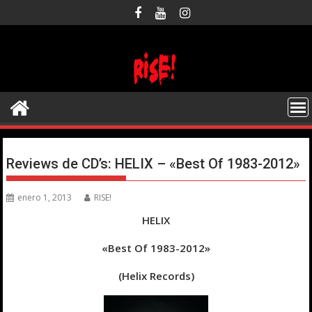
Saltar
al
contenido
Reviews de CD’s: HELIX – «Best Of 1983-2012»
enero 1, 2013
RISE!
HELIX
«Best Of 1983-2012»
(Helix Records)