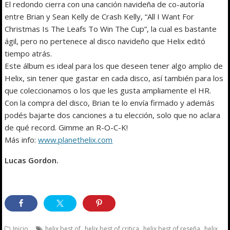
El redondo cierra con una canción navideña de co-autoría
entre Brian y Sean Kelly de Crash Kelly, “All I Want For
Christmas Is The Leafs To Win The Cup”, la cual es bastante
ágil, pero no pertenece al disco navideño que Helix editó
tiempo atrás.
Este álbum es ideal para los que deseen tener algo amplio de
Helix, sin tener que gastar en cada disco, así también para los
que coleccionamos o los que les gusta ampliamente el HR.
Con la compra del disco, Brian te lo envía firmado y además
podés bajarte dos canciones a tu elección, solo que no aclara
de qué record. Gimme an R-O-C-K!
Más info:
www.planethelix.com
Lucas Gordon.
,
,
,
Inicio
helix best of
helix best of critica
helix best of reseña
helix