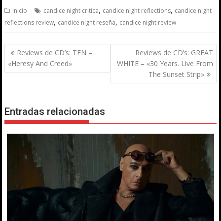
,
,
Inicio
candice night critica
candice night reflections
candice night
,
,
reflections review
candice night reseña
candice night review
Navegación
Reviews de CD’s: TEN –
Reviews de CD’s: GREAT
de
«Heresy And Creed»
WHITE – «30 Years. Live From
entradas
The Sunset Strip»
Entradas relacionadas