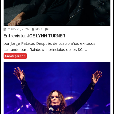
mayo 21, 2026
RISE!
0
Entrevista: JOE LYNN TURNER
por Jorge Patacas Después de cuatro años exitosos
cantando para Rainbow a principios de los 80s...
Uncategorized