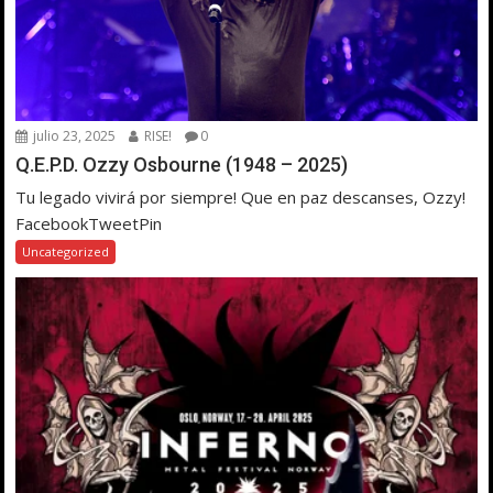
julio 23, 2025
RISE!
0
Q.E.P.D. Ozzy Osbourne (1948 – 2025)
Tu legado vivirá por siempre! Que en paz descanses, Ozzy!
FacebookTweetPin
Uncategorized