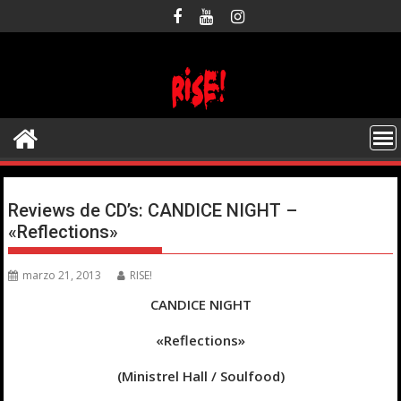
Saltar
al
contenido
Reviews de CD’s: CANDICE NIGHT –
«Reflections»
marzo 21, 2013
RISE!
CANDICE NIGHT
«Reflections»
(Ministrel Hall / Soulfood)