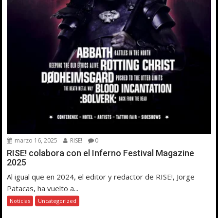
marzo 16, 2025
RISE!
0
RISE! colabora con el Inferno Festival Magazine
2025
Al igual que en 2024, el editor y redactor de RISE!, Jorge
Patacas, ha vuelto a...
Noticias
Uncategorized