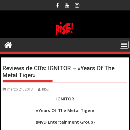
Saltar
al
contenido
Reviews de CD’s: IGNITOR – «Years Of The
Metal Tiger»
marzo 21, 2013
RISE!
IGNITOR
«Years Of The Metal Tiger»
(MVD Entertainment Group)