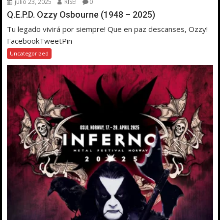
julio 23, 2025
RISE!
0
Q.E.P.D. Ozzy Osbourne (1948 – 2025)
Tu legado vivirá por siempre! Que en paz descanses, Ozzy!
FacebookTweetPin
Uncategorized