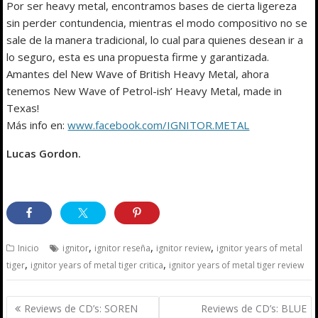
Por ser heavy metal, encontramos bases de cierta ligereza
sin perder contundencia, mientras el modo compositivo no se
sale de la manera tradicional, lo cual para quienes desean ir a
lo seguro, esta es una propuesta firme y garantizada.
Amantes del New Wave of British Heavy Metal, ahora
tenemos New Wave of Petrol-ish’ Heavy Metal, made in
Texas!
Más info en:
www.facebook.com/IGNITOR.METAL
Lucas Gordon.
,
,
,
Inicio
ignitor
ignitor reseña
ignitor review
ignitor years of metal
,
,
tiger
ignitor years of metal tiger critica
ignitor years of metal tiger review
Navegación
Reviews de CD’s: SOREN
Reviews de CD’s: BLUE