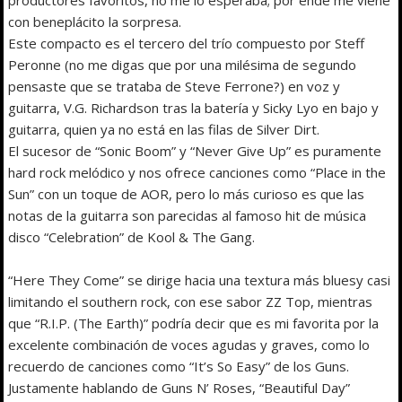
con beneplácito la sorpresa.
Este compacto es el tercero del trío compuesto por Steff
Peronne (no me digas que por una milésima de segundo
pensaste que se trataba de Steve Ferrone?) en voz y
guitarra, V.G. Richardson tras la batería y Sicky Lyo en bajo y
guitarra, quien ya no está en las filas de Silver Dirt.
El sucesor de “Sonic Boom” y “Never Give Up” es puramente
hard rock melódico y nos ofrece canciones como “Place in the
Sun” con un toque de AOR, pero lo más curioso es que las
notas de la guitarra son parecidas al famoso hit de música
disco “Celebration” de Kool & The Gang.
“Here They Come” se dirige hacia una textura más bluesy casi
limitando el southern rock, con ese sabor ZZ Top, mientras
que “R.I.P. (The Earth)” podría decir que es mi favorita por la
excelente combinación de voces agudas y graves, como lo
recuerdo de canciones como “It’s So Easy” de los Guns.
Justamente hablando de Guns N’ Roses, “Beautiful Day”