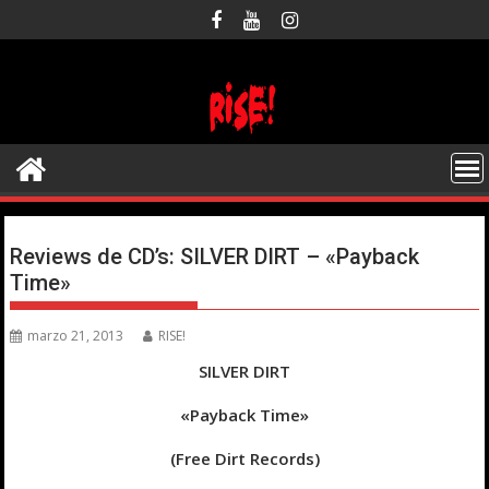
Saltar
al
contenido
Reviews de CD’s: SILVER DIRT – «Payback
Time»
marzo 21, 2013
RISE!
SILVER DIRT
«Payback Time»
(Free Dirt Records)