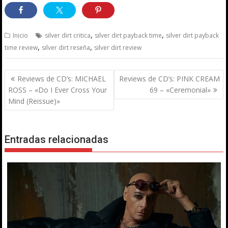
,
,
Inicio
silver dirt critica
silver dirt payback time
silver dirt payback
,
,
time review
silver dirt reseña
silver dirt review
Navegación
Reviews de CD’s: MICHAEL
Reviews de CD’s: PINK CREAM
de
ROSS – «Do I Ever Cross Your
69 – «Ceremonial»
entradas
Mind (Reissue)»
Entradas relacionadas