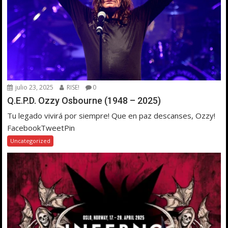
julio 23, 2025
RISE!
0
Q.E.P.D. Ozzy Osbourne (1948 – 2025)
Tu legado vivirá por siempre! Que en paz descanses, Ozzy!
FacebookTweetPin
Uncategorized