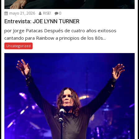
mayo 21, 2026
RISE!
0
Entrevista: JOE LYNN TURNER
por Jorge Patacas Después de cuatro años exitosos
cantando para Rainbow a principios de los 80s...
Uncategorized