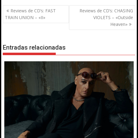
Navegación
Reviews de CD’s: FAST
Reviews de CD’s: CHASING
de
TRAIN UNION – «II»
VIOLETS – «Outside
entradas
Heaven»
Entradas relacionadas