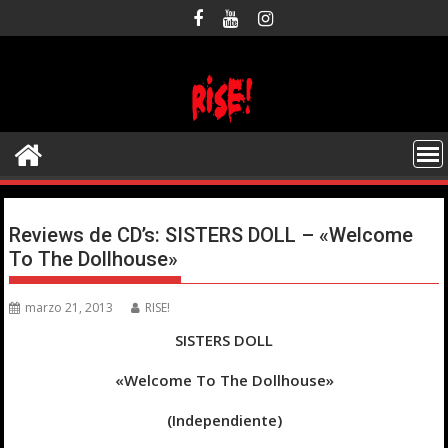
Saltar
al
contenido
Reviews de CD’s: SISTERS DOLL – «Welcome
To The Dollhouse»
marzo 21, 2013
RISE!
SISTERS DOLL
«Welcome To The Dollhouse»
(Independiente)