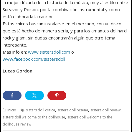
la mejor década de la historia de la música, muy al estilo entre
Survivor y Poison, por la combinación instrumental y como
está elaborada la canción.
Estos chicos buscan instalarse en el mercado, con un disco
que está hecho de manera seria, y para los amantes del hard
rock y glam, sin dudas encontrarán algún que otro tema
interesante.
Más info en:
www.sistersdoll.com
o
www.facebook.com/sistersdoll
Lucas Gordon.
,
,
,
Inicio
sisters doll critica
sisters doll reseña
sisters doll review
,
sisters doll welcome to the dollhouse
sisters doll welcome to the
dollhouse review