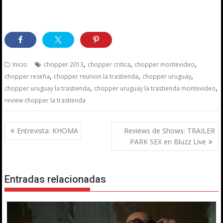
,
,
,
Inicio
chopper 2013
chopper critica
chopper montevideo
,
,
,
chopper reseña
chopper reunion la trastienda
chopper uruguay
,
,
chopper uruguay la trastienda
chopper uruguay la trastienda montevideo
review chopper la trastienda
Navegación
Entrevista: KHOMA
Reviews de Shows: TRAILER
de
PARK SEX en Bluzz Live
entradas
Entradas relacionadas