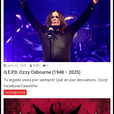
julio 23, 2025
RISE!
0
Q.E.P.D. Ozzy Osbourne (1948 – 2025)
Tu legado vivirá por siempre! Que en paz descanses, Ozzy!
FacebookTweetPin
Uncategorized