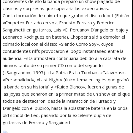
conscientes de ello la banda preparó un show plagado de
clásicos y sorpresas que superaría las expectativas.
Con la formación de quinteto que grabó el disco debut (Fabián
«Chupete» Furtado en voz, Ernesto Ferraro y Federico
Sanguinetti en guitarras, Luis «El Peruano» D’angelo en bajo y
Leonardo Rodriguez en batería), Chopper salió a demoler el
colmado local con el clásico «Siendo Como Soy», cuyos
contundentes riffs provocaron el pogo instantáneo entre la
audiencia. Esta atmósfera continuaría debido a la catarata de
himnos tanto de su primer CD como del segundo
(«Sangrando», 1997). «La Patria Es La Tumba», «Calaveras»,
«Personalidad», «Last Night» (único tema en inglés que grabó
la banda en su historia) y «Ruido Blanco», fueron algunas de
las joyas que sonaron en la primer mitad de un show en el que
todos se destacaron, desde la interacción de Furtado y
D’angelo con el público, hasta la aplastante batería en la onda
old school de Leo, pasando por la excelente dupla de
guitarras de Ferraro y Sanguinetti.