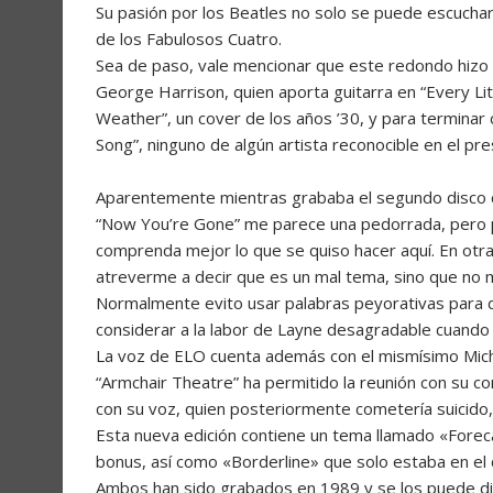
Su pasión por los Beatles no solo se puede escuchar
de los Fabulosos Cuatro.
Sea de paso, vale mencionar que este redondo hizo qu
George Harrison, quien aporta guitarra en “Every Li
Weather”, un cover de los años ’30, y para terminar
Song”, ninguno de algún artista reconocible en el pr
Aparentemente mientras grababa el segundo disco de
“Now You’re Gone” me parece una pedorrada, pero p
comprenda mejor lo que se quiso hacer aquí. En otr
atreverme a decir que es un mal tema, sino que no 
Normalmente evito usar palabras peyorativas para d
considerar a la labor de Layne desagradable cuando 
La voz de ELO cuenta además con el mismísimo Mich
“Armchair Theatre” ha permitido la reunión con su 
con su voz, quien posteriormente cometería suicido,
Esta nueva edición contiene un tema llamado «Forec
bonus, así como «Borderline» que solo estaba en el 
Ambos han sido grabados en 1989 y se los puede dis