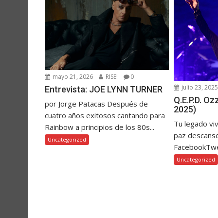
mayo 21, 2026
RISE!
0
julio 23, 202
Entrevista: JOE LYNN TURNER
Q.E.P.D. O
por Jorge Patacas Después de
2025)
cuatro años exitosos cantando para
Tu legado vi
Rainbow a principios de los 80s...
paz descanse
Uncategorized
FacebookTw
Uncategorized