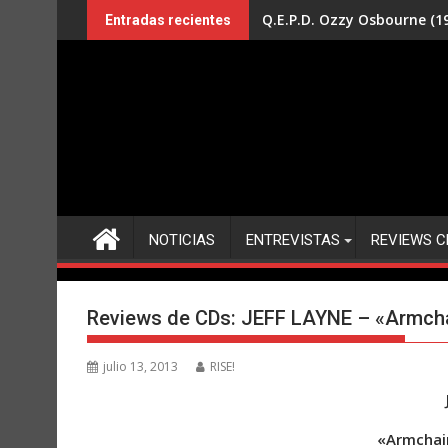
Saltar
Q.E.P.D. Ozzy Osbourne (19
Entradas recientes
al
contenido
NOTICIAS
ENTREVISTAS
REVIEWS C
Reviews de CDs: JEFF LAYNE – «Armcha
julio 13, 2013
RISE!
«Armchair