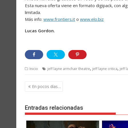
Esta nueva oferta viene en formato digipack, con al
limitada.
Más info:
www.frontiers.it
o
www.elo.biz
Lucas Gordon.
,
,
Inicio
jeff layne armchair theatre
jeff layne critica
jeff 
Navegación
En pocos días…
de
entradas
Entradas relacionadas