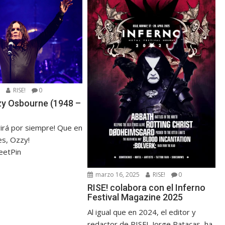
5
RISE!
0
zzy Osbourne (1948 –
virá por siempre! Que en
s, Ozzy!
eetPin
marzo 16, 2025
RISE!
0
RISE! colabora con el Inferno
Festival Magazine 2025
Al igual que en 2024, el editor y
redactor de RISE!, Jorge Patacas, ha