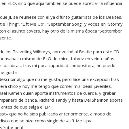
 en ELO, sino que aquí también se puede apreciar la influencia
e JL se reuniese con el ya difunto guitarrista de los Bealtes,
ttle Thing”, “Lift Me Up”, “September Song” y voces en “Stormy
 con el asunto covers, hay otro de la misma época “September
esente.
 los Travelling Wilburys, aprovechó al Beatle para este CD.
ensaba lo mismo de ELO de chico, tal vez en veinte años
as palabras, tras mi poca capacidad compositora, no puedo
me gusta.
escribir algo que no me gusta, pero hice una excepción tras
era chico y hoy me tengo que comer mis ideas juveniles.
ael Kamen quien aporta instrumentos de cuerda, y grabar
compañero de banda, Richard Tandy y hasta Del Shannon aporta
 antes de que salga el LP.
ast» que no ha sido publicado anteriormente, a modo de
disco que se hizo como single de «Lift Me Up».
frutar aquí.