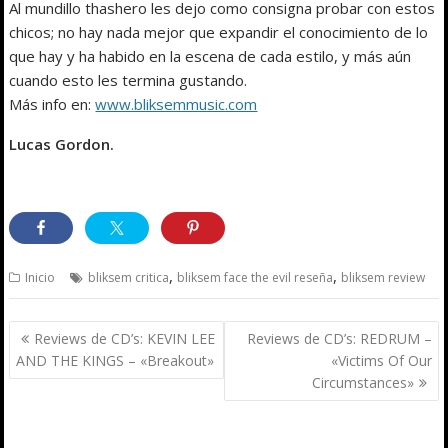
Al mundillo thashero les dejo como consigna probar con estos
chicos; no hay nada mejor que expandir el conocimiento de lo
que hay y ha habido en la escena de cada estilo, y más aún
cuando esto les termina gustando.
Más info en:
www.bliksemmusic.com
Lucas Gordon.
,
,
Inicio
bliksem critica
bliksem face the evil reseña
bliksem review
Navegación
Reviews de CD’s: KEVIN LEE
Reviews de CD’s: REDRUM –
de
AND THE KINGS – «Breakout»
«Victims Of Our
entradas
Circumstances»