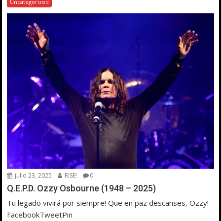
Uncategorized
julio 23, 2025
RISE!
0
Q.E.P.D. Ozzy Osbourne (1948 – 2025)
Tu legado vivirá por siempre! Que en paz descanses, Ozzy!
FacebookTweetPin