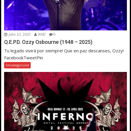
julio 23, 2025
RISE!
0
Q.E.P.D. Ozzy Osbourne (1948 – 2025)
Tu legado vivirá por siempre! Que en paz descanses, Ozzy!
FacebookTweetPin
Uncategorized