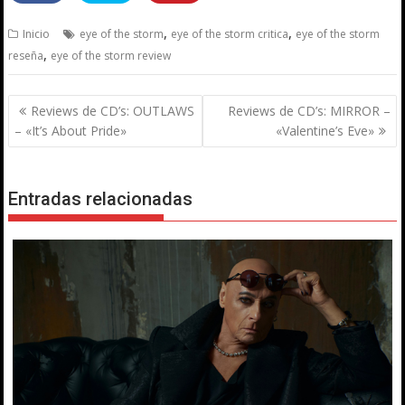
,
,
Inicio
eye of the storm
eye of the storm critica
eye of the storm
,
reseña
eye of the storm review
Navegación
Reviews de CD’s: OUTLAWS
Reviews de CD’s: MIRROR –
de
– «It’s About Pride»
«Valentine’s Eve»
entradas
Entradas relacionadas