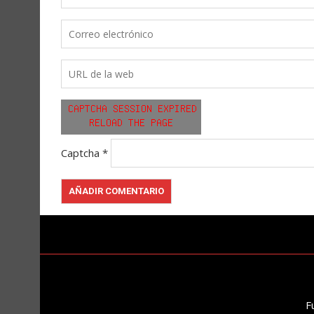
Captcha
*
F