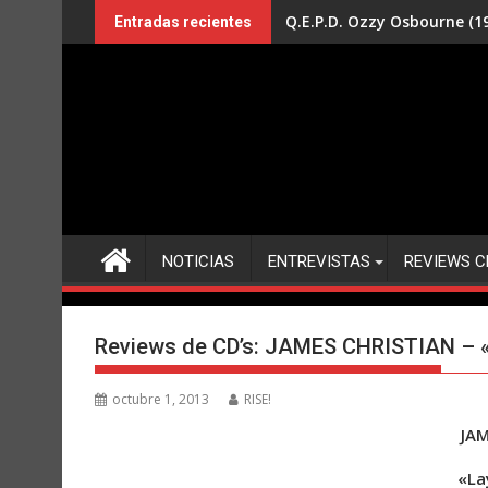
Saltar
Q.E.P.D. Ozzy Osbourne (19
Entradas recientes
al
contenido
NOTICIAS
ENTREVISTAS
REVIEWS C
Reviews de CD’s: JAMES CHRISTIAN – «L
octubre 1, 2013
RISE!
JAM
«La