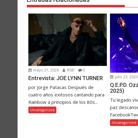
mayo 21, 2026
RISE!
0
julio 23, 202
Entrevista: JOE LYNN TURNER
Q.E.P.D. O
por Jorge Patacas Después de
2025)
cuatro años exitosos cantando para
Tu legado vi
Rainbow a principios de los 80s...
paz descanse
Uncategorized
FacebookTw
Uncategorized