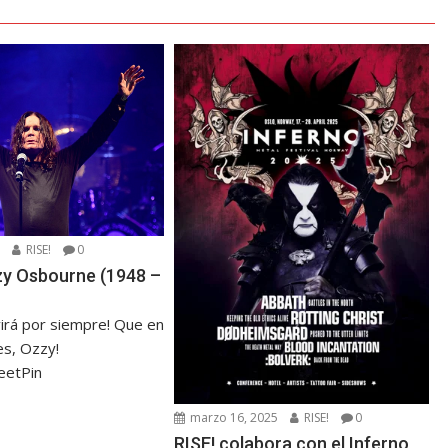
5
RISE!
0
zzy Osbourne (1948 –
virá por siempre! Que en
s, Ozzy!
eetPin
marzo 16, 2025
RISE!
0
RISE! colabora con el Inferno