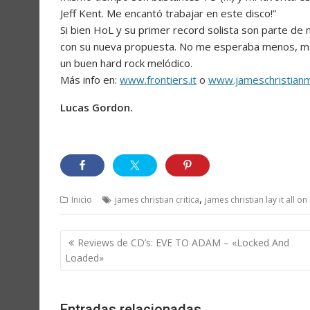
Jeff Kent. Me encantó trabajar en este disco!”
Si bien HoL y su primer record solista son parte de
con su nueva propuesta. No me esperaba menos, ma
un buen hard rock melódico.
Más info en:
www.frontiers.it
o
www.jameschristian
Lucas Gordon.
,
Inicio
james christian critica
james christian lay it all o
Navegación
Reviews de CD’s: EVE TO ADAM – «Locked And
de
Loaded»
entradas
Entradas relacionadas