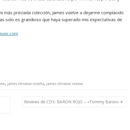
 mi más preciada colección, James vuelve a dejarme complacido
s solo es grandioso que haya superado mis expectativas de
music.com
,
,
n me
james christian reseña
james christian review
Reviews de CD’s: BARON ROJO – «Tommy Baron»