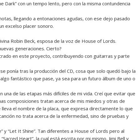
he Dark” con un tempo lento, pero con la misma contundencia
notas, llegando a entonaciones agudas, con ese dejo pasado
un excelso placer sonoro.
vina Robin Beck, esposa de la voz de House of Lords.
nuevas generaciones. Cierto?
rado en este proyecto, contribuyendo con guitarras y parte
se ponía tras la producción del CD, cosa que solo quedó bajo la
a algo fantástico que pase, ya sea para un futuro álbum de uno o
 una de las etapas más difíciles de mi vida. Creí que evitar que
unas composiciones tratan acerca de mis miedos y otras de
 lleva el nombre de la placa, que expresa directamente lo que
canción no trata acerca de la enfermedad, sino de pruebas y
 y “Let It Shine”. Tan diferentes a House of Lords pero al
Sacred Heart”, la cual está escrita por mi mismo, Jimi Bell y