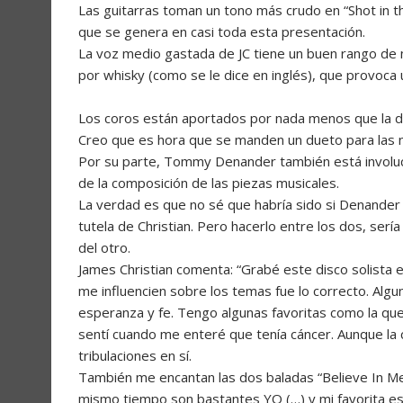
Las guitarras toman un tono más crudo en “Shot in t
que se genera en casi toda esta presentación.
La voz medio gastada de JC tiene un buen rango de 
por whisky (como se le dice en inglés), que provoca 
Los coros están aportados por nada menos que la di
Creo que es hora que se manden un dueto para las 
Por su parte, Tommy Denander también está involuc
de la composición de las piezas musicales.
La verdad es que no sé que habría sido si Denander 
tutela de Christian. Pero hacerlo entre los dos, serí
del otro.
James Christian comenta: “Grabé este disco solista en
me influencien sobre los temas fue lo correcto. Alg
esperanza y fe. Tengo algunas favoritas como la que
sentí cuando me enteré que tenía cáncer. Aunque la 
tribulaciones en sí.
También me encantan las dos baladas “Believe In Me”
mismo tiempo son bastantes YO (…) y mi favorita es “