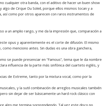
mo cualquier otra banda, con el aditivo de hacer un buen show
y algo de Cirque Du Soleil, porque ellos mismos tocan y a
ta, así como por otros aparecen con raros instrumentos de
eso a un amplio rango, y me da la impresión que, comparación a
 este opus y aparentemente es el corte de difusión. El mismo
e, como menciono antes. Sin dudas es una obra ganchera,
 como se puede presenciar en “Famous”, tema que le da nombre
ara influencia de la parte más sinfónica del cuarteto inglés, y
cias de Extreme, tanto por la mixtura vocal, como por la
musicales, y la sutil combinación de arreglos musicales también
ero sin dejar de ser básicamente un hard rock clásico con
re algo me termina sorprendiendo. Tal vez este disco no