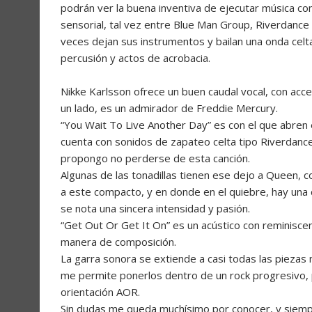
podrán ver la buena inventiva de ejecutar música co
sensorial, tal vez entre Blue Man Group, Riverdance 
veces dejan sus instrumentos y bailan una onda cel
percusión y actos de acrobacia.
Nikke Karlsson ofrece un buen caudal vocal, con acc
un lado, es un admirador de Freddie Mercury.
“You Wait To Live Another Day” es con el que abren
cuenta con sonidos de zapateo celta tipo Riverdanc
propongo no perderse de esta canción.
Algunas de las tonadillas tienen ese dejo a Queen,
a este compacto, y en donde en el quiebre, hay una cl
se nota una sincera intensidad y pasión.
“Get Out Or Get It On” es un acústico con reminiscen
manera de composición.
La garra sonora se extiende a casi todas las piezas 
me permite ponerlos dentro de un rock progresivo, p
orientación AOR.
Sin dudas me queda muchísimo por conocer, y siemp