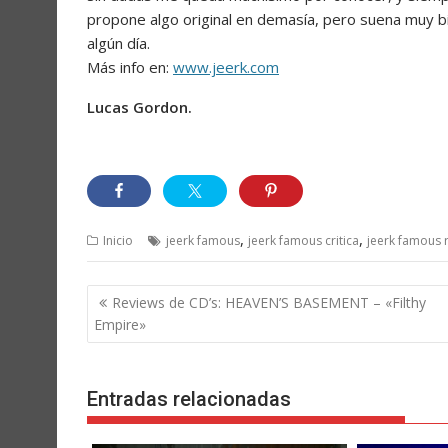
propone algo original en demasía, pero suena muy bi
algún día.
Más info en:
www.jeerk.com
Lucas Gordon.
,
,
Inicio
jeerk famous
jeerk famous critica
jeerk famous 
Navegación
Reviews de CD’s: HEAVEN’S BASEMENT – «Filthy
de
Empire»
entradas
Entradas relacionadas