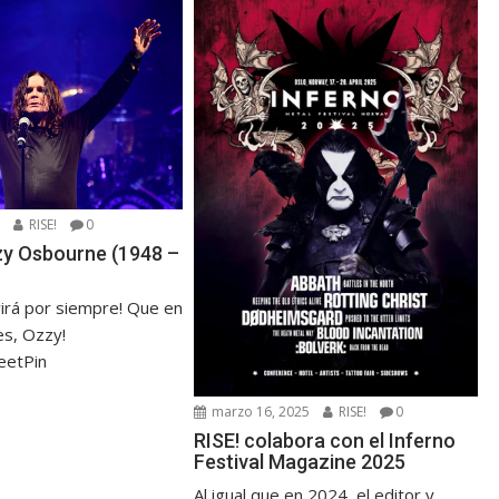
5
RISE!
0
zzy Osbourne (1948 –
virá por siempre! Que en
s, Ozzy!
eetPin
marzo 16, 2025
RISE!
0
RISE! colabora con el Inferno
Festival Magazine 2025
Al igual que en 2024, el editor y