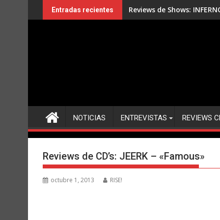
Saltar
Entrevista: JOE LYNN TUR
Entradas recientes
al
contenido
NOTICIAS
ENTREVISTAS
REVIEWS C
Reviews de CD’s: JEERK – «Famous»
octubre 1, 2013
RISE!