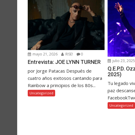
mayo 21, 2026
RISE!
0
julio 23, 202
Entrevista: JOE LYNN TURNER
Q.E.P.D. O
por Jorge Patacas Después de
2025)
cuatro años exitosos cantando para
Tu legado vi
Rainbow a principios de los 80s...
paz descanse
Uncategorized
FacebookTw
Uncategorized