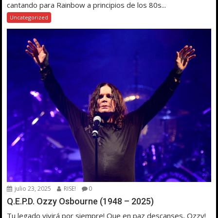
cantando para Rainbow a principios de los 80s...
Uncategorized
julio 23, 2025
RISE!
0
Q.E.P.D. Ozzy Osbourne (1948 – 2025)
Tu legado vivirá por siempre! Que en paz descanses, Ozzy!