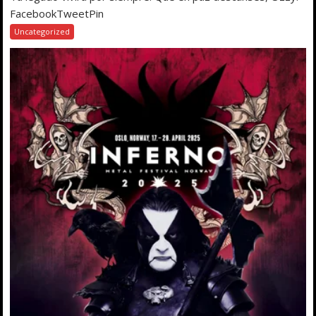
FacebookTweetPin
Uncategorized