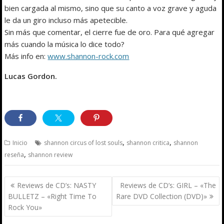
bien cargada al mismo, sino que su canto a voz grave y aguda
le da un giro incluso más apetecible.
Sin más que comentar, el cierre fue de oro. Para qué agregar
más cuando la música lo dice todo?
Más info en:
www.shannon-rock.com
Lucas Gordon.
,
,
Inicio
shannon circus of lost souls
shannon critica
shannon
,
reseña
shannon review
Navegación
Reviews de CD’s: NASTY
Reviews de CD’s: GIRL – «The
de
BULLETZ – «Right Time To
Rare DVD Collection (DVD)»
entradas
Rock You»