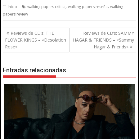
,
,
Inicio
walking papers critica
walking papers reseña
walking
papers review
Navegación
Reviews de CD’s: THE
Reviews de CD’s: SAMMY
de
FLOWER KINGS – «Desolation
HAGAR & FRIENDS – «Sammy
entradas
Rose»
Hagar & Friends»
Entradas relacionadas