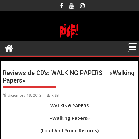
Saltar
al
contenido
Reviews de CD’s: WALKING PAPERS – «Walking
Papers»
diciembre 19, 2013
RISE!
WALKING PAPERS
«Walking Papers»
(Loud And Proud Records)