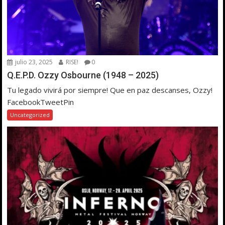
julio 23, 2025
RISE!
0
Q.E.P.D. Ozzy Osbourne (1948 – 2025)
Tu legado vivirá por siempre! Que en paz descanses, Ozzy!
FacebookTweetPin
Uncategorized