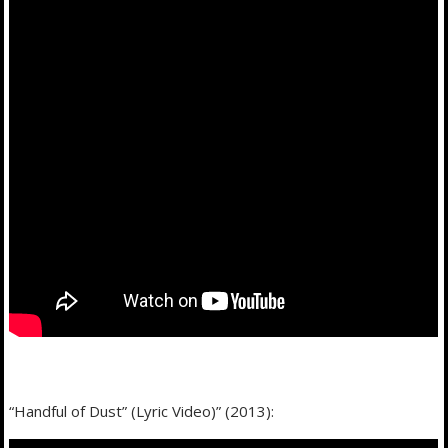
“Handful of Dust” (Lyric Video)” (2013):