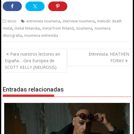
,
,
Inicio
entrevista noumena
interview noumena
melodic death
,
,
,
,
metal
metal finlandia
metal from finland
noumena
noumena
,
discografia
noumena entrevista
Navegación
Para nuestros lectores en
Entrevista: HEATHEN
de
España… Gira Europea de
FORAY
entradas
SCOTT KELLY (NEUROSIS)
Entradas relacionadas