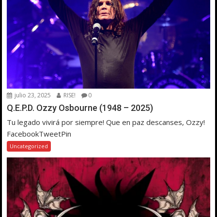
julio 23, 2025
RISE!
0
Q.E.P.D. Ozzy Osbourne (1948 – 2025)
Tu legado vivirá por siempre! Que en paz descanses, Ozzy!
FacebookTweetPin
Uncategorized