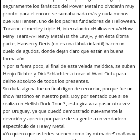
seguramente los fanáticos del Power Metal no olvidarán muy
pronto: para el encore se sumaba nada más y nada menos
que Kai Hansen, uno de los padres fundadores de Helloween.
Tocaron el medley triple H, intercalando «Halloween»/»How
Many Tears»/»Heavy Metal (Is the Law)», y en ésta última
parte, Hansen y Deris (no es una fábula infantil) hacen un
duelo de agudos, donde dejan claro que están en buena
forma aún.
Y por si fuera poco, al final de esta velada melódica, se suben
Henjo Richter y Dirk Schlächter a tocar «I Want Out» para
delírio absoluto de todos los presentes.
Sin duda alguna fue un final digno de recordar, porque fue un
show histórico en nuestro país. Doy por sentado que si se
realiza un Hellish Rock Tour 3, esta gira va a pasar otra vez
por Uruguay, ya que quedó demostrado nuevamente la
devoción y aprecio por parte de su gente a un verdadero
espectáculo de Heavy Metal.
»Yo quiero que ustedes suenen como ‘ay mi madre!’ mañana»