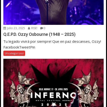
julio 23, 2025
RISE!
0
Q.E.P.D. Ozzy Osbourne (1948 – 2025)
Tu legado vivirá por siempre! Que en paz descanses, Ozzy!
FacebookTweetPin
Uncategorized