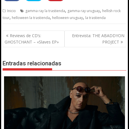
,
,
Inicio
gamma ray la trastienda
gamma ray uruguay
hellish rock
,
,
,
tour
helloween la trastienda
helloween uruguay
la trastienda
Navegación
Reviews de CD’s:
Entrevista: THE ABADDYON
de
GHOSTCHANT – «Slaves EP»
PROJECT
entradas
Entradas relacionadas