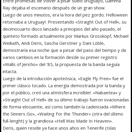
Entre promesas de volver a pisar suelo uruguayo, Gamma
Ray dejaba el escenario después de un gran show.
Luego de unos minutos, era la hora del pez gordo; Helloween
retornaba a Uruguay!. Presentando «Straight Out of Hell», su
decimocuarto disco lanzado a principios del año pasado, el
quinteto formado actualmente por Markus Grosskopf, Michael
Weikath, Andi Deris, Sascha Gerstner y Dani Löble,
demostraría esa noche que a pesar del paso del tiempo y de
varios cambios en la formación desde su primer registro
«Walls of Jericho» del ’85, la propuesta de la banda seguía
intacta.
Luego de la introducción apoteósica, «Eagle Fly Free» fue el
primer clásico tocado. La energía demostrada por la banda y
por el público, creó una atmósfera increíble!. «Nabaetea» y
«Straight Out of Hell» de su último trabajo fueron ovacionadas
de forma elocuente, así como también la cadenciada «Where
the Sinners Go», «Waiting For the Thunder» (otra del último
full-lenght) y la grandiosa «Hell Was Made In Heaven».
Deris, quien reside ya hace unos años en Tenerife (Islas