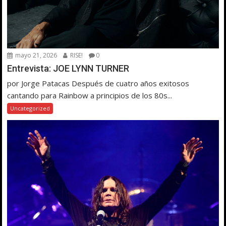
mayo 21, 2026
RISE!
0
Entrevista: JOE LYNN TURNER
por Jorge Patacas Después de cuatro años exitosos
cantando para Rainbow a principios de los 80s...
Uncategorized