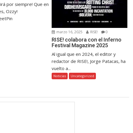
virá por siempre! Que en
s, Ozzy!
eetPin
marzo 16, 2025
RISE!
0
RISE! colabora con el Inferno
Festival Magazine 2025
Al igual que en 2024, el editor y
redactor de RISE!, Jorge Patacas, ha
vuelto a...
Noticias
Uncategorized