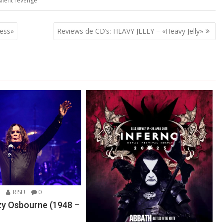
silent revenge
ess»
Reviews de CD’s: HEAVY JELLY – «Heavy Jelly»
5
RISE!
0
zzy Osbourne (1948 –