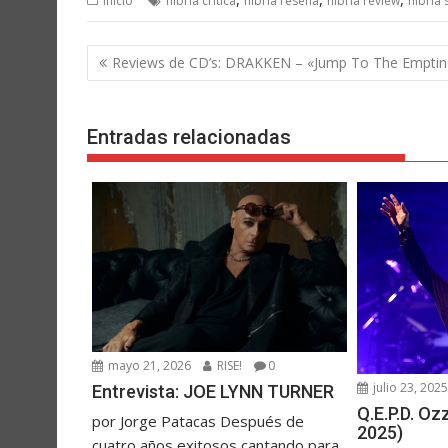
Inicio
hibria critica
hibria reseña
hibria review
hibria 
Navegación
Reviews de CD’s: DRAKKEN – «Jump To The Emptin
de
entradas
Entradas relacionadas
mayo 21, 2026
RISE!
0
julio 23, 202
Entrevista: JOE LYNN TURNER
Q.E.P.D. O
por Jorge Patacas Después de
2025)
cuatro años exitosos cantando para