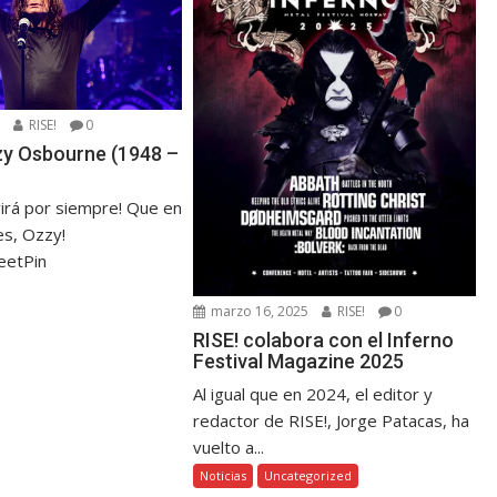
5
RISE!
0
zzy Osbourne (1948 –
virá por siempre! Que en
s, Ozzy!
eetPin
marzo 16, 2025
RISE!
0
RISE! colabora con el Inferno
Festival Magazine 2025
Al igual que en 2024, el editor y
redactor de RISE!, Jorge Patacas, ha
vuelto a...
Noticias
Uncategorized