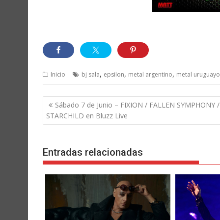
,
,
,
Inicio
bj sala
epsilon
metal argentino
metal uruguayo
Navegación
Sábado 7 de Junio – FIXION / FALLEN SYMPHONY /
de
STARCHILD en Bluzz Live
entradas
Entradas relacionadas