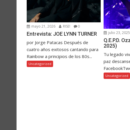
mayo 21, 2026
RISE!
0
julio 23, 202
Entrevista: JOE LYNN TURNER
Q.E.P.D. O
por Jorge Patacas Después de
2025)
cuatro años exitosos cantando para
Tu legado vi
Rainbow a principios de los 80s...
paz descanse
Uncategorized
FacebookTw
Uncategorized