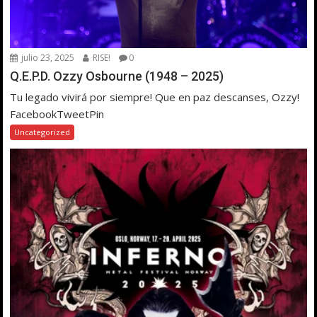
julio 23, 2025
RISE!
0
Q.E.P.D. Ozzy Osbourne (1948 – 2025)
Tu legado vivirá por siempre! Que en paz descanses, Ozzy!
FacebookTweetPin
Uncategorized