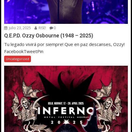
julio 23, 2025
RISE!
0
Q.E.P.D. Ozzy Osbourne (1948 – 2025)
Tu legado vivirá por siempre! Que en paz descanses, Ozzy!
FacebookTweetPin
Uncategorized