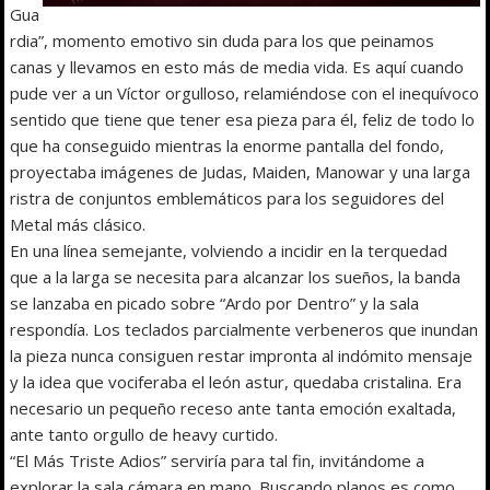
Gua
rdia”, momento emotivo sin duda para los que peinamos
canas y llevamos en esto más de media vida. Es aquí cuando
pude ver a un Víctor orgulloso, relamiéndose con el inequívoco
sentido que tiene que tener esa pieza para él, feliz de todo lo
que ha conseguido mientras la enorme pantalla del fondo,
proyectaba imágenes de Judas, Maiden, Manowar y una larga
ristra de conjuntos emblemáticos para los seguidores del
Metal más clásico.
En una línea semejante, volviendo a incidir en la terquedad
que a la larga se necesita para alcanzar los sueños, la banda
se lanzaba en picado sobre “Ardo por Dentro” y la sala
respondía. Los teclados parcialmente verbeneros que inundan
la pieza nunca consiguen restar impronta al indómito mensaje
y la idea que vociferaba el león astur, quedaba cristalina. Era
necesario un pequeño receso ante tanta emoción exaltada,
ante tanto orgullo de heavy curtido.
“El Más Triste Adios” serviría para tal fin, invitándome a
explorar la sala cámara en mano. Buscando planos es como