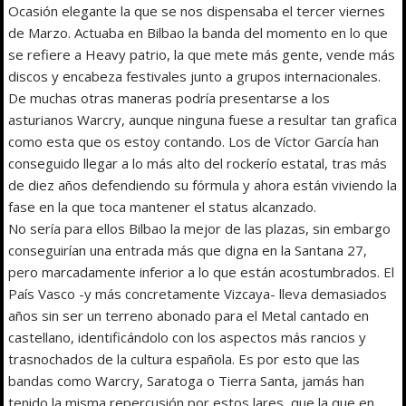
Ocasión elegante la que se nos dispensaba el tercer viernes
de Marzo. Actuaba en Bilbao la banda del momento en lo que
se refiere a Heavy patrio, la que mete más gente, vende más
discos y encabeza festivales junto a grupos internacionales.
De muchas otras maneras podría presentarse a los
asturianos Warcry, aunque ninguna fuese a resultar tan grafica
como esta que os estoy contando. Los de Víctor García han
conseguido llegar a lo más alto del rockerío estatal, tras más
de diez años defendiendo su fórmula y ahora están viviendo la
fase en la que toca mantener el status alcanzado.
No sería para ellos Bilbao la mejor de las plazas, sin embargo
conseguirían una entrada más que digna en la Santana 27,
pero marcadamente inferior a lo que están acostumbrados. El
País Vasco -y más concretamente Vizcaya- lleva demasiados
años sin ser un terreno abonado para el Metal cantado en
castellano, identificándolo con los aspectos más rancios y
trasnochados de la cultura española. Es por esto que las
bandas como Warcry, Saratoga o Tierra Santa, jamás han
tenido la misma repercusión por estos lares, que la que en