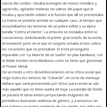
García del combo- clavaba la imagen de músico metálico y
aguerrido, agitando melenas sin salirse del papel que le
tocaba y aportando solidez a la función que allí se presentaba.
La trama se pondría sentida en cualquier caso, al tiempo que
escuchábamos las historias de un pobre infeliz y su épica
batalla “Contra el Viento”. La emoción se instalaba entre la
concurrencia, simbolizando el primer gran triunfo de la noche,
el momento justo en el que el conjunto echaba el lazo sobre
los corazones que se prestaban. El trote proseguiría
imparable con “La Muerte de un Sueño” en plan kamikaze, con
el doble bombo recordándonos como se tiene que gestionar
el Power Metal.
De un modo u otro desembocaríamos en la crítica social que
riega todos los minutos de “Cobarde”, un corte de mensaje
diáfano que sería presentado por Víctor para remarcar aún
más aquello que no tiene vuelta de hoja. La pantalla de fondo
se pasaría el tema entero proyectando imágenes de
periódicos ilustrando violencia de género, y a nosotros sin
que hubiese un motivo evidente de por medio, nos daba por