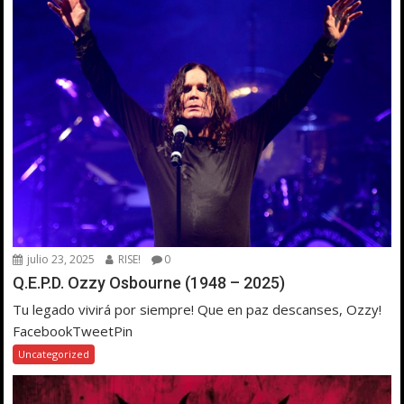
julio 23, 2025
RISE!
0
Q.E.P.D. Ozzy Osbourne (1948 – 2025)
Tu legado vivirá por siempre! Que en paz descanses, Ozzy!
FacebookTweetPin
Uncategorized