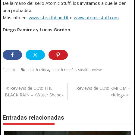
De la mano del sello Atomic Stuff, los invitamos a que le den
una probadita.
Más info en:
www.stealthband.it
o
www.atomicstuff.com
Diego Ramirez y Lucas Gordon.
,
,
Inicio
stealth critica
stealth reseña
stealth review
Navegación
Reviews de CD’s: THE
Reviews de CD’s: KMFDM –
de
BLACK RAIN – «Water Shape»
«Krieg»
entradas
Entradas relacionadas